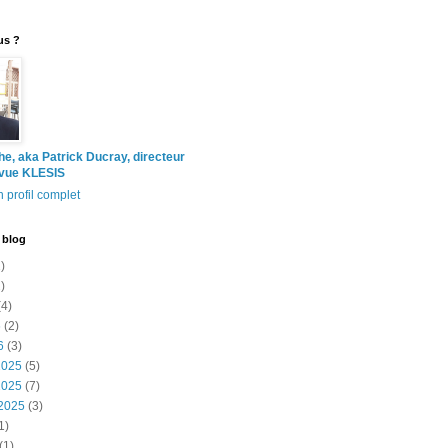
us ?
the, aka Patrick Ducray, directeur
evue KLESIS
 profil complet
 blog
)
)
4)
6
(2)
6
(3)
2025
(5)
2025
(7)
2025
(3)
1)
(1)