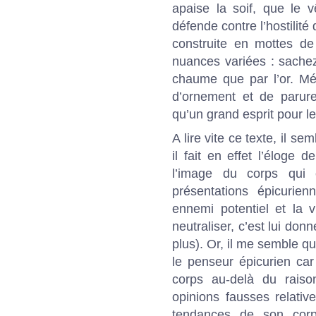
apaise la soif, que le 
défende contre l’hostilité 
construite en mottes de
nuances variées : sachez
chaume que par l’or. Mép
d’ornement et de parure
qu’un grand esprit pour le
A lire vite ce texte, il se
il fait en effet l’éloge 
l’image du corps qui 
présentations épicurie
ennemi potentiel et la v
neutraliser, c’est lui don
plus). Or, il me semble q
le penseur épicurien car
corps au-delà du raiso
opinions fausses relative
tendances de son corps