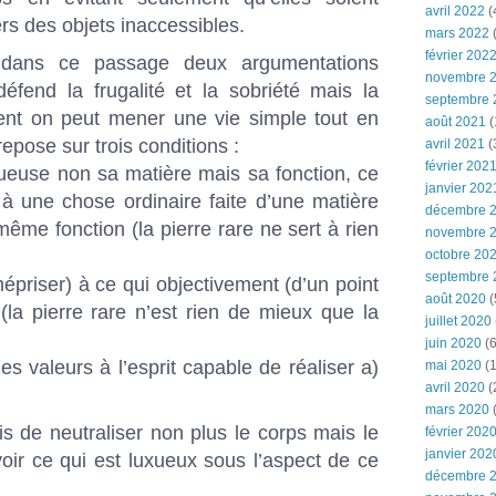
avril 2022
(
ers des objets inaccessibles.
mars 2022
(
février 202
r dans ce passage deux argumentations
novembre 
défend la frugalité et la sobriété mais la
septembre 
nt on peut mener une vie simple tout en
août 2021
(
repose sur trois conditions :
avril 2021
(
février 202
xueuse non sa matière mais sa fonction, ce
janvier 202
r à une chose ordinaire faite d’une matière
décembre 
me fonction (la pierre rare ne sert à rien
novembre 
octobre 20
septembre 
mépriser) à ce qui objectivement (d’un point
août 2020
(
la pierre rare n’est rien de mieux que la
juillet 2020
juin 2020
(6
es valeurs à l’esprit capable de réaliser a)
mai 2020
(1
avril 2020
(
mars 2020
ois de neutraliser non plus le corps mais le
février 202
janvier 202
t voir ce qui est luxueux sous l’aspect de ce
décembre 