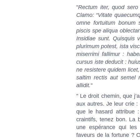
"
Rectum iter, quod sero 
Clamo: “Vitate quaecumqu
omne fortuitum bonum su
piscis spe aliqua oblectan
Insidiae sunt. Quisquis
plurimum potest, ista vis
miserrimi fallimur : hab
cursus iste deducit : hui
ne resistere quidem licet,
saltim rectis aut semel r
allidit.
"
" Le droit chemin, que j’a
aux autres. Je leur crie : 
que le hasard attribue :
craintifs, tenez bon. La
une espérance qui les
faveurs de la fortune ?