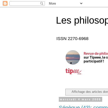
Les philoso
ISSN 2270-6968
Revue de philo
sur Tipeee, le 
participatif !
Affichage des articles dont
mercredi 4 mars 2009
Sénèque (43): comment