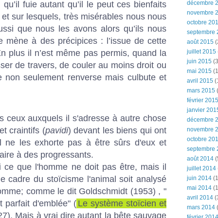
u’il fuie autant qu’il le peut ces bienfaits
décembre 
novembre 
et sur lesquels, très misérables nous nous
octobre 20
ssi que nous les avons alors qu’ils nous
septembre 
e mène à des précipices : l’issue de cette
août 2015
(
En plus il n’est même pas permis, quand la
juillet 2015
juin 2015
(3
er de travers, de couler au moins droit ou
mai 2015
(1
ne non seulement renverse mais culbute et
avril 2015
(
mars 2015
(
février 201
janvier 201
s ceux auxquels il s'adresse à autre chose
décembre 
 craintifs (
pavidi
) devant les biens qui ont
novembre 
octobre 20
il ne les exhorte pas à être sûrs d'eux et
septembre 
ffaire à des progressants.
août 2014
(
i ce que l'homme ne doit pas être, mais il
juillet 2014
e cadre du stoïcisme l'animal soit analysé
juin 2014
(1
mai 2014
(1
mme; comme le dit Goldschmidt (1953) , "
avril 2014
(
t parfait d'emblée" (
Le système stoïcien et
mars 2014
7). Mais à vrai dire autant la bête sauvage
février 201