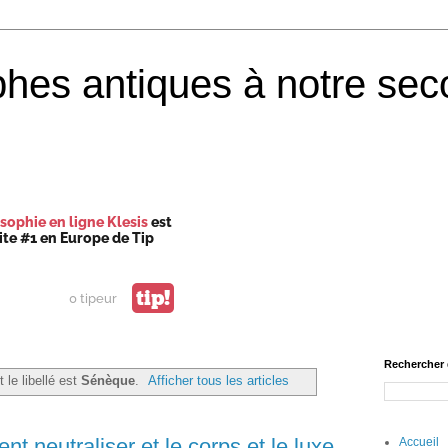
phes antiques à notre sec
sophie en ligne Klesis
est
site #1 en Europe de Tip
tip!
0 tipeur
Rechercher 
 le libellé est
Sénèque
.
Afficher tous les articles
 neutraliser et le corps et le luxe
Accueil