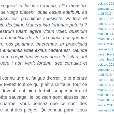
octobre 20
cognovi et lassus errando, aliis monstro.
septembre 
e vulgo placent, quae casus adtribuit: ad
août 2017
(
spiciosi pavidique subsistite. Et fera et
juillet 2017
juin 2017
(4
te decipitur. Munera ista fortunae putatis ?
mai 2017
(1
 vestrum tutam agere vitam volet, quantum
avril 2017
(
cata beneficia devitet, in quibus hoc quoque
mars 2017
(
ere nos putamus, haeremus. In praecipitia
février 201
janvier 201
us eminentis vitae exitus cadere est. Deinde
décembre 
 cum coepit transversos agere felicitas, aut
novembre 
uere : non vertit fortuna, sed cernulat et
octobre 20
septembre 
août 2016
(
i connu tard et fatigué d’errer, je le montre
juillet 2016
« Evitez tout ce qui plaît à la foule, tout ce
juin 2016
(9
 devant tout bien fortuit, soupçonneux et
mai 2016
(3
avril 2016
(
 bête sauvage, le poisson sont abusés par
mars 2016
(
 charme. Vous pensez que ce sont des
février 201
 Ce sont des pièges. Quiconque parmi vous
janvier 201