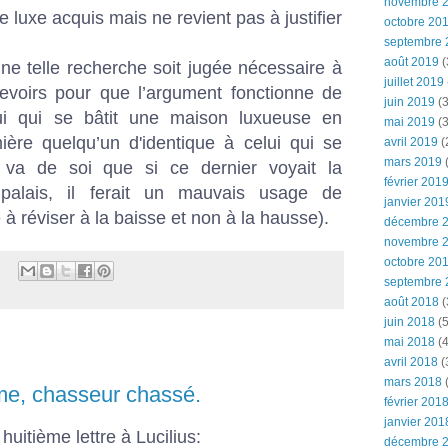
novembre 
le luxe acquis mais ne revient pas à justifier
octobre 20
septembre 
août 2019
(
’une telle recherche soit jugée nécessaire à
juillet 2019
evoirs pour que l’argument fonctionne de
juin 2019
(3
ui qui se bâtit une maison luxueuse en
mai 2019
(3
mière quelqu’un d'identique à celui qui se
avril 2019
(
mars 2019
(
l va de soi que si ce dernier voyait la
février 201
alais, il ferait un mauvais usage de
janvier 201
 à réviser à la baisse et non à la hausse).
décembre 
novembre 
octobre 20
septembre 
août 2018
(
juin 2018
(5
mai 2018
(4
avril 2018
(
mars 2018
(
me, chasseur chassé.
février 201
janvier 201
huitième lettre à Lucilius:
décembre 