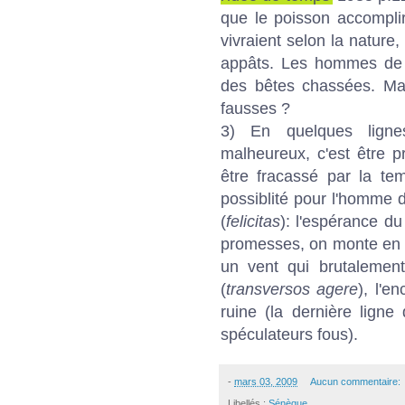
que le poisson accomplira
vivraient selon la nature
appâts. Les hommes de la
des bêtes chassées. Mai
fausses ?
3) En quelques lignes
malheureux, c'est être p
être fracassé par la t
possiblité pour l'homme d
(
felicitas
): l'espérance du 
promesses, on monte en ef
un vent qui brutalement
(
transversos agere
), l'e
ruine (la dernière lign
spéculateurs fous).
-
mars 03, 2009
Aucun commentaire:
Libellés :
Sénèque