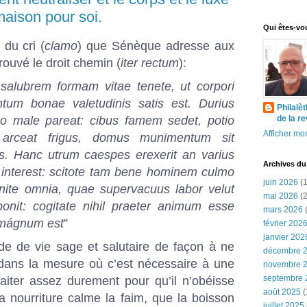
maison pour soi.
Qui êtes-vo
 du cri (
clamo
) que Sénèque adresse aux
trouvé le droit chemin (
iter rectum
):
alubrem formam vitae tenete, ut corpori
ntum bonae valetudinis satis est. Durius
Philalè
o male pareat: cibus famem sedet, potio
de la r
Afficher mon
s arceat frigus, domus munimentum sit
is. Hanc utrum caespes erexerit an varius
Archives du
il interest: scitote tam bene hominem culmo
juin 2026
(1
ite omnia, quae supervacuus labor velut
mai 2026
(2
nit: cogitate nihil praeter animum esse
mars 2026
(
l mágnum est
”
février 202
janvier 202
 de vie sage et salutaire de façon à ne
décembre 
dans la mesure où c’est nécessaire à une
novembre 
septembre 
raiter assez durement pour qu’il n’obéisse
août 2025
(
la nourriture calme la faim, que la boisson
juillet 2025