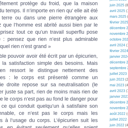
vêtement protège du froid, que la maison
juin 2025
(8
du temps. Il n’importe en rien qu' elle ait été
avril 2025
(
mars 2025
(
 terre ou dans une pierre étrangère aux
février 202
 que l’homme est abrité aussi bien par le
décembre 
risez tout ce qu’un travail superflu pose
novembre 
 : pensez que rien n’est plus admirable
octobre 20
avril 2024
(
quel rien n’est grand »
février 202
mble pouvoir avoir été écrit par un épicurien,
janvier 202
de la satisfaction simple des besoins. Mais
décembre 
septembre 
en ressort le distingue nettement des
juillet 2023
nnes : le corps est présenté comme un
juin 2023
(2
ie droite repose sur sa neutralisation (le
mai 2023
(4
ner juste sa part, rien de moins mais rien de
avril 2023
(
janvier 202
ue le corps n’est pas au fond le danger pour
décembre 
 ce qui conduit quelqu’un à satisfaire son
novembre 
nnable, ce n’est pas le corps mais les
août 2022
(
s à l’usage du corps. L’épicurien suit les
juillet 2022
juin 2022
(4
 en évitant seulement qu’elles soient