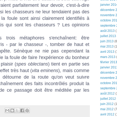
ient parfaitement leur devoir, c'est-à-dire
janvier 201
décembre 
, si les chasseurs ne leur tendaient pas des
novembre 
 foule sont ainsi clairement identifiés à
octobre 20
s qui sont les chasseurs ? Les opinions
septembre 
août 2013
(
juillet 2013
 trois métaphores s'enchaînent: être
juin 2013
(6
ris - par le chasseur -, tomber de haut et
mai 2013
(1
empête. Sénèque ne nie pas cependant la
avril 2013
(
e la foule de faire l'expérience du bonheur
mars 2013
(
février 201
plaisir (
spes oblectans
) tient en partie ses
janvier 201
fet très haut (
vita eminens
), mais comme
décembre 
 détourne de la route qu'on veut suivre
novembre 
nchaînement des faits incontrôlés produit la
octobre 20
septembre 
e de ce passage doit être méditée par les
août 2012
(
juillet 2012
juin 2012
(1
mai 2012
(7
avril 2012
(