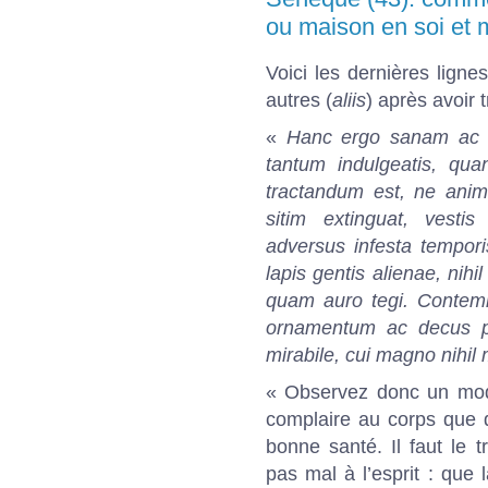
ou maison en soi et 
Voici les dernières lignes
autres (
aliis
) après avoir 
«
Hanc ergo sanam ac s
tantum indulgeatis, qua
tractandum est, ne anim
sitim extinguat, vesti
adversus infesta tempor
lapis gentis alienae, nih
quam auro tegi. Contemn
ornamentum ac decus po
mirabile, cui magno nihi
« Observez donc un mode
complaire au corps que 
bonne santé. Il faut le t
pas mal à l’esprit : que 