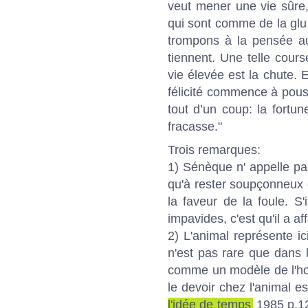
veut mener une vie sûre, q
qui sont comme de la glu 
trompons à la pensée au
tiennent. Une telle cours
vie élevée est la chute. 
félicité commence à pouss
tout d’un coup: la fortu
fracasse."
Trois remarques:
1) Sénèque n' appelle pa
qu'à rester soupçonneux et
la faveur de la foule. S'
impavides, c'est qu'il a a
2) L'animal représente ic
n'est pas rare que dans l
comme un modèle de l'ho
le devoir chez l'animal es
l'idée de temps
1985 p.12