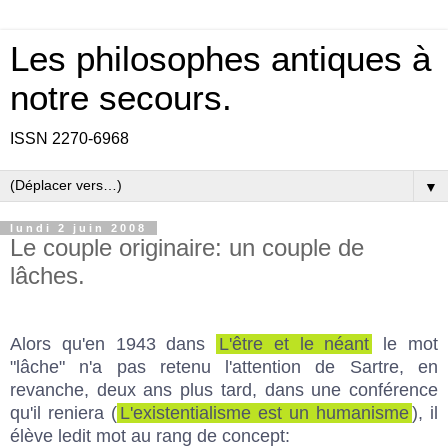
Les philosophes antiques à
notre secours.
ISSN 2270-6968
▼
lundi 2 juin 2008
Le couple originaire: un couple de
lâches.
Alors qu'en 1943 dans
L'être et le néant
le mot
"lâche" n'a pas retenu l'attention de Sartre, en
revanche, deux ans plus tard, dans une conférence
qu'il reniera (
L'existentialisme est un humanisme
), il
élève ledit mot au rang de concept: