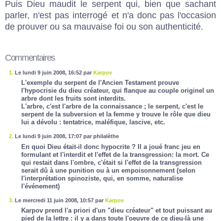
Puis Dieu maudit le serpent qui, bien que sachant
parler, n'est pas interrogé et n'a donc pas l'occasion
de prouver ou sa mauvaise foi ou son authenticité.
Commentaires
1.
Le lundi 9 juin 2008, 16:52 par
Karpov
L'exemple du serpent de l'Ancien Testament prouve
l'hypocrisie du dieu créateur, qui flanque au couple originel un
arbre dont les fruits sont interdits.
L'arbre, c'est l'arbre de la connaissance ; le serpent, c'est le
serpent de la subversion et la femme y trouve le rôle que dieu
lui a dévolu : tentatrice, maléfique, lascive, etc.
2.
Le lundi 9 juin 2008, 17:07 par philalèthe
En quoi Dieu était-il donc hypocrite ? Il a joué franc jeu en
formulant et l'interdit et l'effet de la transgression: la mort. Ce
qui restait dans l'ombre, c'était si l'effet de la transgression
serait dû à une punition ou à un empoisonnement (selon
l'interprétation spinoziste, qui, en somme, naturalise
l'événement)
3.
Le mercredi 11 juin 2008, 10:57 par
Karpov
Karpov prend l'a priori d'un "dieu créateur" et tout puissant au
pied de la lettre : il y a dans toute l'oeuvre de ce dieu-là une