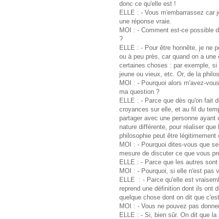
donc ce qu'elle est !
ELLE : - Vous m'embarrassez car je
une réponse vraie.
MOI : - Comment est-ce possible de
?
ELLE : - Pour être honnête, je ne 
ou à peu près, car quand on a une 
certaines choses : par exemple, si j
jeune ou vieux, etc. Or, de la philos
MOI : - Pourquoi alors m'avez-vou
ma question ?
ELLE : - Parce que dès qu'on fait d
croyances sur elle, et au fil du tem
partager avec une personne ayant
nature différente, pour réaliser qu
philosophie peut être légitimement
MOI : - Pourquoi dites-vous que se
mesure de discuter ce que vous pré
ELLE : - Parce que les autres sont p
MOI : - Pourquoi, si elle n'est pas v
ELLE : - Parce qu'elle est vraisemb
reprend une définition dont ils ont d
quelque chose dont on dit que c'est
MOI : - Vous ne pouvez pas donner
ELLE : - Si, bien sûr. On dit que la 