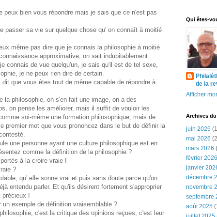
 peux bien vous répondre mais je sais que ce n'est pas
Qui êtes-vo
 passer sa vie sur quelque chose qu' on connaît à moitié
peux même pas dire que je connais la philosophie à moitié
connaissance approximative, on sait indubitablement
e connais de vue quelqu'un, je sais qu'il est de tel sexe,
ophie, je ne peux rien dire de certain.
Philalè
s dit que vous êtes tout de même capable de répondre à
de la r
Afficher mon
e la philosophie, on s'en fait une image, on a des
ps, on pense les améliorer, mais il suffit de vouloir les
Archives du
 comme soi-même une formation philosophique, mais de
e le premier mot que vous prononcez dans le but de définir la
juin 2026
(1
 contesté.
mai 2026
(2
ule une personne ayant une culture philosophique est en
mars 2026
(
sentez comme la définition de la philosophie ?
février 202
ortés à la croire vraie !
janvier 202
raie ?
décembre 
lable, qu' elle sonne vrai et puis sans doute parce qu'on
éjà entendu parler. Et qu'ils désirent fortement s'approprier
novembre 
 précieux !
septembre 
 un exemple de définition vraisemblable ?
août 2025
(
philosophie, c'est la critique des opinions reçues, c'est leur
juillet 2025