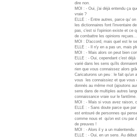
dire non.
MOI : - Oui, j'ai déjà entendu ça qu
vraie ?
ELLE : - Entre autres, parce qu' on 
les dictionnaires font l'inventaire 
pas, c'est si l'opinion existe et ce 
de combattre les opinions reçues...
MOI : D'accord, mais quel est le se
ELLE : - Il n'y en a pas un, mais pl
MOI : - Mais alors on peut bien con
ELLE : - Oui, cependant c'est déjà 
varié dans les sens qu'ils donnaient
rien que vous connaissez alors grâc
Caricaturons un peu : le fait qu'un
vous les connaissiez et que vous c
donnés au même mot (ajoutons aussi
sens dans de multiples autres lang
connaissance vraie sur le fantôme.
MOI : - Mais si vous avez raison, c
ELLE : - Sans doute parce que par 
est entouré de personnes qui pens
comme nous et qu'on est cru par d
de preuves !
MOI : - Alors il y a un malentendu
ELLE : - Oui, en un sens. Au début 