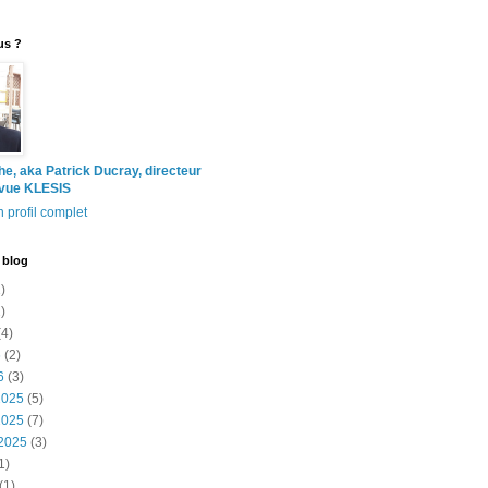
us ?
the, aka Patrick Ducray, directeur
evue KLESIS
 profil complet
 blog
)
)
4)
6
(2)
6
(3)
2025
(5)
2025
(7)
2025
(3)
1)
(1)