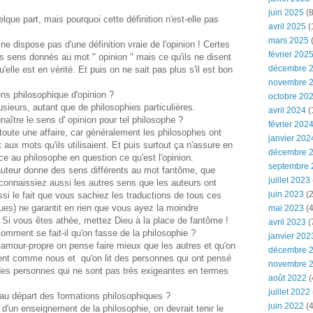
juin 2025
(8
elque part, mais pourquoi cette définition n'est-elle pas
avril 2025
(
mars 2025
(
ne dispose pas d'une définition vraie de l'opinion ! Certes
février 202
des sens donnés au mot " opinion " mais ce qu'ils ne disent
décembre 
qu'elle est en vérité. Et puis on ne sait pas plus s'il est bon
novembre 
ns philosophique d'opinion ?
octobre 20
usieurs, autant que de philosophies particulières.
avril 2024
(
naître le sens d' opinion pour tel philosophe ?
février 202
toute une affaire, car généralement les philosophes ont
janvier 202
 aux mots qu'ils utilisaient. Et puis surtout ça n'assure en
décembre 
e au philosophe en question ce qu'est l'opinion.
septembre 
 auteur donne des sens différents au mot fantôme, que
juillet 2023
onnaissiez aussi les autres sens que les auteurs ont
juin 2023
(2
 le fait que vous sachiez les traductions de tous ces
ues) ne garantit en rien que vous ayez la moindre
mai 2023
(4
 Si vous êtes athée, mettez Dieu à la place de fantôme !
avril 2023
(
omment se fait-il qu'on fasse de la philosophie ?
janvier 202
amour-propre on pense faire mieux que les autres et qu'on
décembre 
ent comme nous et qu'on lit des personnes qui ont pensé
novembre 
es personnes qui ne sont pas très exigeantes en termes
août 2022
(
juillet 2022
 au départ des formations philosophiques ?
juin 2022
(4
d'un enseignement de la philosophie, on devrait tenir le