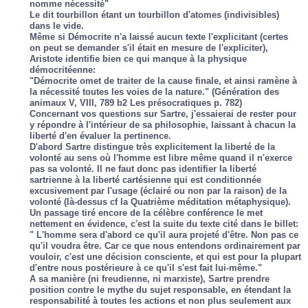
nomme nécessité"
Le dit tourbillon étant un tourbillon d'atomes (indivisibles)
dans le vide.
Même si Démocrite n'a laissé aucun texte l'explicitant (certes
on peut se demander s'il était en mesure de l'expliciter),
Aristote identifie bien ce qui manque à la physique
démocritéenne:
"Démocrite omet de traiter de la cause finale, et ainsi ramène à
la nécessité toutes les voies de la nature." (Génération des
animaux V, VIII, 789 b2 Les présocratiques p. 782)
Concernant vos questions sur Sartre, j'essaierai de rester pour
y répondre à l'intérieur de sa philosophie, laissant à chacun la
liberté d'en évaluer la pertinence.
D'abord Sartre distingue très explicitement la liberté de la
volonté au sens où l'homme est libre même quand il n'exerce
pas sa volonté. Il ne faut donc pas identifier la liberté
sartrienne à la liberté cartésienne qui est conditionnée
excusivement par l'usage (éclairé ou non par la raison) de la
volonté (là-dessus cf la Quatrième méditation métaphysique).
Un passage tiré encore de la célèbre conférence le met
nettement en évidence, c'est la suite du texte cité dans le billet:
" L'homme sera d'abord ce qu'il aura projeté d'être. Non pas ce
qu'il voudra être. Car ce que nous entendons ordinairement par
vouloir, c'est une décision consciente, et qui est pour la plupart
d'entre nous postérieure à ce qu'il s'est fait lui-même."
A sa manière (ni freudienne, ni marxiste), Sartre prendre
position contre le mythe du sujet responsable, en étendant la
responsabilité à toutes les actions et non plus seulement aux