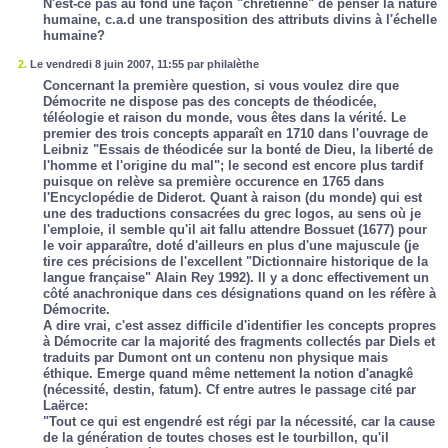
N'est-ce pas au fond une façon "chrétienne" de penser la nature
humaine, c.a.d une transposition des attributs divins à l'échelle
humaine?
2.
Le vendredi 8 juin 2007, 11:55 par philalèthe
Concernant la première question, si vous voulez dire que
Démocrite ne dispose pas des concepts de théodicée,
téléologie et raison du monde, vous êtes dans la vérité. Le
premier des trois concepts apparaît en 1710 dans l'ouvrage de
Leibniz "Essais de théodicée sur la bonté de Dieu, la liberté de
l'homme et l'origine du mal"; le second est encore plus tardif
puisque on relève sa première occurence en 1765 dans
l'Encyclopédie de Diderot. Quant à raison (du monde) qui est
une des traductions consacrées du grec logos, au sens où je
l'emploie, il semble qu'il ait fallu attendre Bossuet (1677) pour
le voir apparaître, doté d'ailleurs en plus d'une majuscule (je
tire ces précisions de l'excellent "Dictionnaire historique de la
langue française" Alain Rey 1992). Il y a donc effectivement un
côté anachronique dans ces désignations quand on les réfère à
Démocrite.
A dire vrai, c'est assez difficile d'identifier les concepts propres
à Démocrite car la majorité des fragments collectés par Diels et
traduits par Dumont ont un contenu non physique mais
éthique. Emerge quand même nettement la notion d'anagkê
(nécessité, destin, fatum). Cf entre autres le passage cité par
Laërce:
"Tout ce qui est engendré est régi par la nécessité, car la cause
de la génération de toutes choses est le tourbillon, qu'il