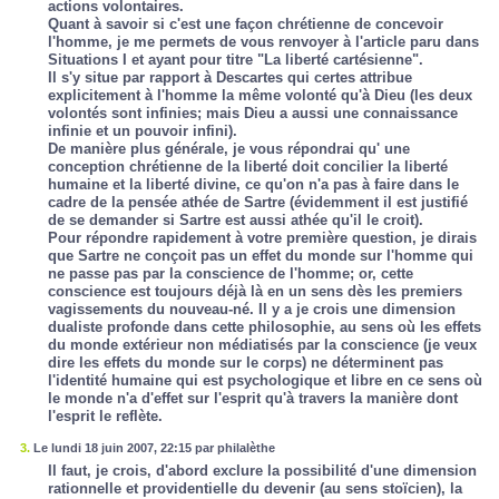
actions volontaires.
Quant à savoir si c'est une façon chrétienne de concevoir
l'homme, je me permets de vous renvoyer à l'article paru dans
Situations I et ayant pour titre "La liberté cartésienne".
Il s'y situe par rapport à Descartes qui certes attribue
explicitement à l'homme la même volonté qu'à Dieu (les deux
volontés sont infinies; mais Dieu a aussi une connaissance
infinie et un pouvoir infini).
De manière plus générale, je vous répondrai qu' une
conception chrétienne de la liberté doit concilier la liberté
humaine et la liberté divine, ce qu'on n'a pas à faire dans le
cadre de la pensée athée de Sartre (évidemment il est justifié
de se demander si Sartre est aussi athée qu'il le croit).
Pour répondre rapidement à votre première question, je dirais
que Sartre ne conçoit pas un effet du monde sur l'homme qui
ne passe pas par la conscience de l'homme; or, cette
conscience est toujours déjà là en un sens dès les premiers
vagissements du nouveau-né. Il y a je crois une dimension
dualiste profonde dans cette philosophie, au sens où les effets
du monde extérieur non médiatisés par la conscience (je veux
dire les effets du monde sur le corps) ne déterminent pas
l'identité humaine qui est psychologique et libre en ce sens où
le monde n'a d'effet sur l'esprit qu'à travers la manière dont
l'esprit le reflète.
3.
Le lundi 18 juin 2007, 22:15 par philalèthe
Il faut, je crois, d'abord exclure la possibilité d'une dimension
rationnelle et providentielle du devenir (au sens stoïcien), la