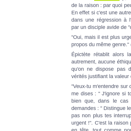
de la raison : par quoi p
En effet si c'est une autr
dans une régression à l'
par un disciple avide de "
"Oui, mais il est plus ur
propos du même genre." (t
Épictète rétablit alors l
autrement, aucune éthiqu
qu'on ne dispose pas d
vérités justifiant la valeur
"Veux-tu m'entendre sur 
me dises : " J'ignore si 
bien que, dans le cas 
demandes : " Distingue les
pas non plus tes interrup
urgent !". C'est la raison
en tête, tout comme n