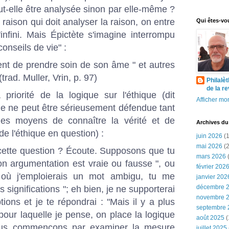
eut-elle être analysée sinon par elle-même ?
e raison qui doit analyser la raison, on entre
Qui êtes-vo
infini. Mais Épictète s'imagine interrompu
conseils de vie" :
gent de prendre soin de son âme " et autres
rad. Muller, Vrin, p. 97)
Philalè
de la r
a priorité de la logique sur l'éthique (dit
Afficher mon
e ne peut être sérieusement défendue tant
es moyens de connaître la vérité et de
Archives du
 de l'éthique en question) :
juin 2026
(1
mai 2026
(2
cette question ? Écoute. Supposons que tu
mars 2026
(
ton argumentation est vraie ou fausse ", ou
février 202
où j'emploierais un mot ambigu, tu me
janvier 202
décembre 
 significations "; eh bien, je ne supporterai
novembre 
tions et je te répondrai : "Mais il y a plus
septembre 
 pour laquelle je pense, on place la logique
août 2025
(
ous commençons par examiner la mesure
juillet 2025