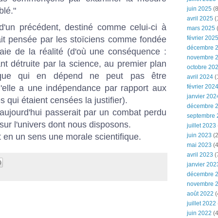
juin 2025
(8
lé."
avril 2025
(
d'
un précédent
, destiné comme celui-ci à
mars 2025
(
tait pensée par les stoïciens comme fondée
février 202
décembre 
aie de la réalité (d'où une conséquence :
novembre 
ant détruite par la science, au premier plan
octobre 20
thique qui en dépend ne peut pas être
avril 2024
(
u'elle a une indépendance par rapport aux
février 202
janvier 202
qui étaient censées la justifier).
décembre 
 aujourd'hui passerait par un combat perdu
septembre 
 sur l'univers dont nous disposons.
juillet 2023
t en un sens une morale scientifique.
juin 2023
(2
mai 2023
(4
avril 2023
(
janvier 202
décembre 
novembre 
août 2022
(
juillet 2022
juin 2022
(4