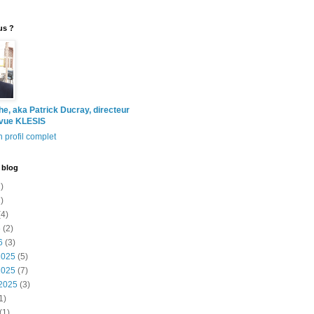
us ?
the, aka Patrick Ducray, directeur
evue KLESIS
 profil complet
 blog
)
)
4)
6
(2)
6
(3)
2025
(5)
2025
(7)
2025
(3)
1)
(1)