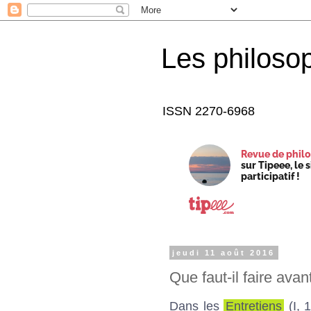
Les philoso
ISSN 2270-6968
Revue de philo
sur Tipeee, le 
participatif !
jeudi 11 août 2016
Que faut-il faire ava
Dans les
Entretiens
(I, 