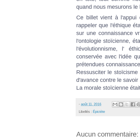
quand nous mesurons le b
Ce billet vient à l'appui 
rappeler que l'éthique é
sur une connaissance vr
l'ontologie stoïcienne, ét
l'évolutionnisme, l' é
conservée avec l'idée q
prétendues connaissances 
Ressusciter le stoïcisme
d'avance contre le savoir
La morale stoïcienne étai
-
août 11, 2016
Libellés :
Épictète
Aucun commentaire: