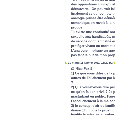
des oppositions conceptuell
découverte ! On pourrait fa
finalement ce qui compte ti
analogie puisse être dénuée
sémantique on revoit à la h
propos :
"il existe une continuité no
sexuelle aux handicapés, mai
de service dont la finalité 
protéger vivant ou mort et d
L'analogie implique un ques
pas tant le but de mon pro
8.
Le mardi 11 janvier 2011, 16:20 par
@ Nico Fez 5
1) Ce que vous dites de la p
autres de l'allaitement par
?
2) Que voulez-vous dire par
ce qu'on fait en privé ? Je
masturbant en public. Faire
l'accouchement à la maison
3) le concept d'air de fami
divisé (d'un côté la prostitu
justifie la mise en question