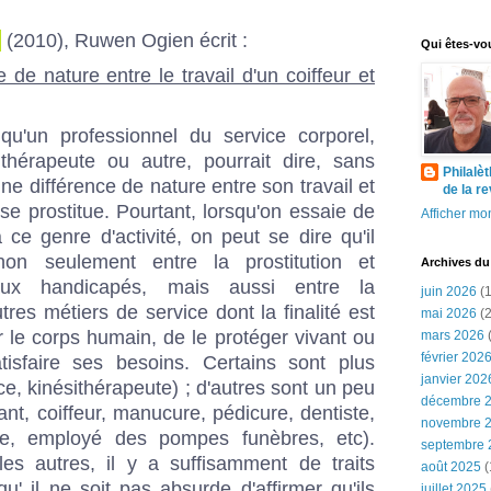
(2010), Ruwen Ogien écrit :
Qui êtes-vo
e de nature entre le travail d'un coiffeur et
u'un professionnel du service corporel,
sithérapeute ou autre, pourrait dire, sans
Philalè
cune différence de nature entre son travail et
de la r
se prostitue. Pourtant, lorsqu'on essaie de
Afficher mon
 ce genre d'activité, on peut se dire qu'il
non seulement entre la prostitution et
Archives du
 aux handicapés, mais aussi entre la
juin 2026
(1
utres métiers de service dont la finalité est
mai 2026
(2
r le corps humain, de le protéger vivant ou
mars 2026
(
février 202
tisfaire ses besoins. Certains sont plus
janvier 202
e, kinésithérapeute) ; d'autres sont un peu
décembre 
ant, coiffeur, manucure, pédicure, dentiste,
novembre 
ue, employé des pompes funèbres, etc).
septembre 
les autres, il y a suffisamment de traits
août 2025
(
' il ne soit pas absurde d'affirmer qu'ils
juillet 2025