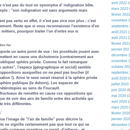
avril 2022
(
 n'est pas du tout un synonyme d' indignation bête.
mars 2022
(
emple : "son indignation est sans arguments mais
février 202
novembre 
est pas vertu en effet, il n'est pas vice non plus ; c'est
ment. Reste que si vous reconnaissez l'existence d'un
septembre 
 métiers, pourquoi traiter l'un d'entre eux si
août 2021
(
avril 2021
(
février 202
Nico fez
janvier 202
porte un autre point de vue : les prostitués jouent avec
décembre 
remettent en cause une dichotomie (contrairement aux
novembre 
publique/ sphère privée. Comme le fait remarquer
octobre 20
 autres", l'espace (géographique et social) semble
ppositions auxquelles on ne peut pas toucher (il
septembre 
ation !). Ainsi le sexe serait réservé à la sphère privée
août 2020
(
 sphère publique (le dehors). Les espaces de
juillet 2020
hétérotopies au sens de Foucault.
juin 2020
(6
 fructueux de remettre en cause ces oppositions qui
mai 2020
(1
que de voir des airs de famille entre des activités qui
avril 2020
(
 très différentes.
mars 2020
¿´
février 202
ise l'image de "l'air de famille" pour décrire la
janvier 202
ots ne signifie certainement pas que tout ce qui se
décembre 
elle curieuse assertion ce serait, d'ailleurs - et