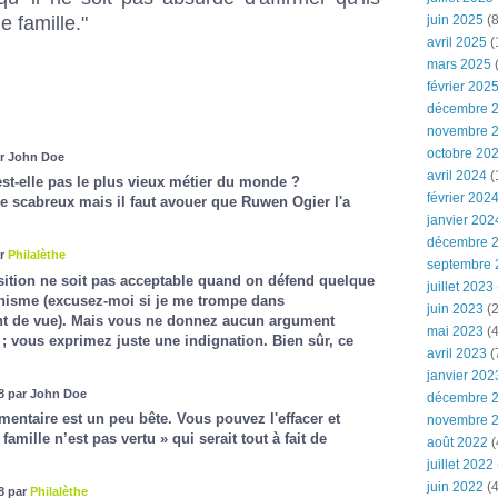
 famille."
juin 2025
(8
avril 2025
(
mars 2025
(
février 202
décembre 
novembre 
octobre 20
ar John Doe
avril 2024
(
est-elle pas le plus vieux métier du monde ?
février 202
 scabreux mais il faut avouer que Ruwen Ogier l'a
janvier 202
décembre 
ar
Philalèthe
septembre 
ition ne soit pas acceptable quand on défend quelque
juillet 2023
nisme (excusez-moi si je me trompe dans
juin 2023
(2
oint de vue). Mais vous ne donnez aucun argument
mai 2023
(4
 ; vous exprimez juste une indignation. Bien sûr, ce
avril 2023
(
janvier 202
8 par John Doe
décembre 
ntaire est un peu bête. Vous pouvez l'effacer et
novembre 
 famille n’est pas vertu » qui serait tout à fait de
août 2022
(
juillet 2022
juin 2022
(4
8 par
Philalèthe