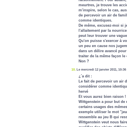
meurtres, je trouve les acci
m'inspire, selon le cas, aus
de percevoir un air de fami
comme identiques.
De même, excusez-moi si je 
l'allaitement par la nourric
peut leur trouver une vagu
Qu'on puisse s'exercer à voi
un peu en cause nos jugemen
dans un délire avancé pour
traiter de la même façon le
Non ?
10.
Le mercredi 12 janvier 2011, 10:36
¿´a dit :
Le fait de percevoir un air
considérer comme identiqu
hervé
Et vous aurez bien raison !
Wittgenstein a pour but de m
certains usages des mêmes 
exemple utiliser le mot "jeu
ressemble au jeu B qui res
Wittgenstein veut nous fair