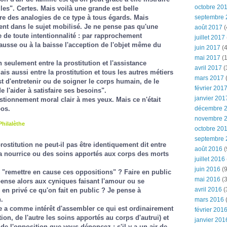
octobre 20
es". Certes. Mais voilà une grande est belle
septembre 
ire des analogies de ce type à tous égards. Mais
ent dans le sujet mobilisé. Je ne pense pas qu'une
août 2017
(
 de toute intentionnalité : par rapprochement
juillet 2017
ausse ou à la baisse l'acception de l'objet même du
juin 2017
(4
mai 2017
(1
n seulement entre la prostitution et l'assistance
avril 2017
(
s aussi entre la prostitution et tous les autres métiers
mars 2017
(
est d'entretenir ou de soigner le corps humain, de le
février 201
e l'aider à satisfaire ses besoins".
janvier 201
tionnement moral clair à mes yeux. Mais ce n'était
décembre 
pos.
novembre 
Philalèthe
octobre 20
septembre 
rostitution ne peut-il pas être identiquement dit entre
août 2016
(
 la nourrice ou des soins apportés aux corps des morts
juillet 2016
juin 2016
(9
 "remettre en cause ces oppositions" ? Faire en public
mai 2016
(3
 pense alors aux cyniques faisant l'amour ou se
avril 2016
(
 en privé ce qu'on fait en public ? Je pense à
.
mars 2016
(
lle a comme intérêt d'assembler ce qui est ordinairement
février 201
tion, de l'autre les soins apportés au corps d'autrui) et
janvier 201
 de l'opposition que vous dénoncez : s'il y a un air de