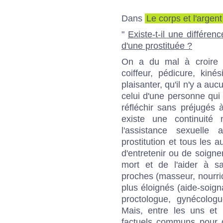
Dans
Le corps et l'argent
"
Existe-t-il une différenc
d'une prostituée ?
On a du mal à croire q
coiffeur, pédicure, kiné
plaisanter, qu'il n'y a au
celui d'une personne qui 
réfléchir sans préjugés à
existe une continuité 
l'assistance sexuelle
prostitution et tous les a
d'entretenir ou de soigne
mort et de l'aider à sa
proches (masseur, nourric
plus éloignés (aide-soign
proctologue, gynécolog
Mais, entre les uns et 
factuels communs pour qu