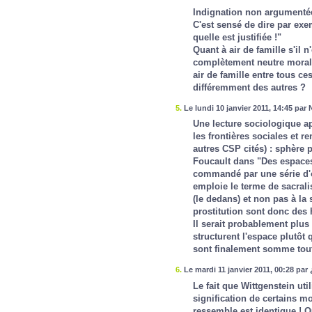
Indignation non argumentée
C'est sensé de dire par ex
quelle est justifiée !"
Quant à air de famille s'il n'
complètement neutre morale
air de famille entre tous ces
différemment des autres ?
5.
Le lundi 10 janvier 2011, 14:45 par 
Une lecture sociologique ap
les frontières sociales et 
autres CSP cités) : sphère 
Foucault dans "Des espaces
commandé par une série d'o
emploie le terme de sacralis
(le dedans) et non pas à la
prostitution sont donc des 
Il serait probablement plus
structurent l'espace plutôt 
sont finalement somme toute
6.
Le mardi 11 janvier 2011, 00:28 par 
Le fait que Wittgenstein util
signification de certains m
ressemble est identique ! Qu