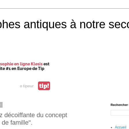
phes antiques à notre sec
sophie en ligne Klesis
est
site #1 en Europe de Tip
tip!
0 tipeur
0
Rechercher 
z décoiffante du concept
 de famille".
Accueil