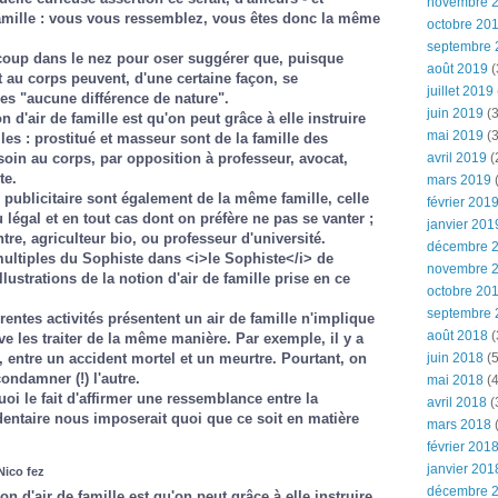
novembre 
mille : vous vous ressemblez, vous êtes donc la même
octobre 20
septembre 
coup dans le nez pour oser suggérer que, puisque
août 2019
(
it au corps peuvent, d'une certaine façon, se
juillet 2019
lles "aucune différence de nature".
juin 2019
(3
n d'air de famille est qu'on peut grâce à elle instruire
mai 2019
(3
es : prostitué et masseur sont de la famille des
soin au corps, par opposition à professeur, avocat,
avril 2019
(
te.
mars 2019
(
 publicitaire sont également de la même famille, celle
février 201
u légal et en tout cas dont on préfère ne pas se vanter ;
janvier 201
ntre, agriculteur bio, ou professeur d'université.
décembre 
 multiples du Sophiste dans <i>le Sophiste</i> de
novembre 
llustrations de la notion d'air de famille prise en ce
octobre 20
septembre 
férentes activités présentent un air de famille n'implique
août 2018
(
e les traiter de la même manière. Par exemple, il y a
t, entre un accident mortel et un meurtre. Pourtant, on
juin 2018
(5
ndamner (!) l'autre.
mai 2018
(4
oi le fait d'affirmer une ressemblance entre la
avril 2018
(
 dentaire nous imposerait quoi que ce soit en matière
mars 2018
(
février 201
janvier 201
Nico fez
décembre 
on d'air de famille est qu'on peut grâce à elle instruire