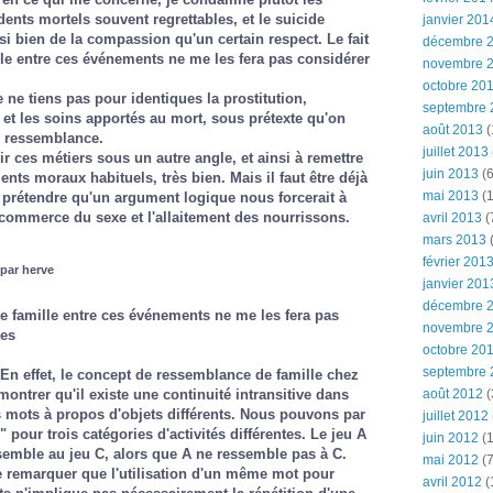
dents mortels souvent regrettables, et le suicide
janvier 201
si bien de la compassion qu'un certain respect. Le fait
décembre 
lle entre ces événements ne me les fera pas considérer
novembre 
octobre 20
ne tiens pas pour identiques la prostitution,
septembre 
e et les soins apportés au mort, sous prétexte qu'on
août 2013
(
e ressemblance.
juillet 2013
r ces métiers sous un autre angle, et ainsi à remettre
juin 2013
(6
ts moraux habituels, très bien. Mais il faut être déjà
mai 2013
(1
 prétendre qu'un argument logique nous forcerait à
 commerce du sexe et l'allaitement des nourrissons.
avril 2013
(
mars 2013
(
février 201
 par herve
janvier 201
décembre 
 de famille entre ces événements ne me les fera pas
novembre 
es
octobre 20
septembre 
 En effet, le concept de ressemblance de famille chez
ontrer qu'il existe une continuité intransitive dans
août 2012
(
mots à propos d'objets différents. Nous pouvons par
juillet 2012
" pour trois catégories d'activités différentes. Le jeu A
juin 2012
(1
semble au jeu C, alors que A ne ressemble pas à C.
mai 2012
(7
e remarquer que l'utilisation d'un même mot pour
avril 2012
(