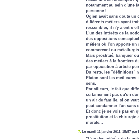
notamment au sein d'une fa
personne !
Ogien avait sans doute un 
différents métiers ayant tra
ressembler, il n'y a entre e
L'un des intérêts de la notio
des oppositions conceptuell
métiers où l'on apporte un 
commerçant ou métallurgis
Mais prostitué, banquier ou
des métiers à la frontière d
par opposition à artiste pei
Du reste, les "définitions"
Platon sont les meilleures i
sens.
Par ailleurs, le fait que dif
certainement pas qu'on doiv
un air de famille, si on veu
peut condamner l'un sans co
Et donc je ne vois pas en qu
prostitution et la chirurgie
morale...
7.
Le mardi 11 janvier 2011, 15:57 par 
"L'un des intérêts de la noti