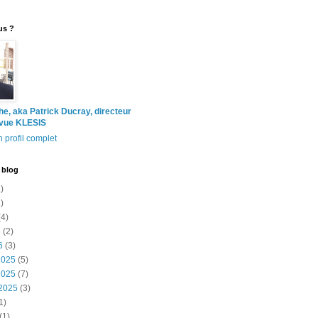
us ?
the, aka Patrick Ducray, directeur
evue KLESIS
 profil complet
 blog
)
)
4)
6
(2)
6
(3)
2025
(5)
2025
(7)
2025
(3)
1)
(1)