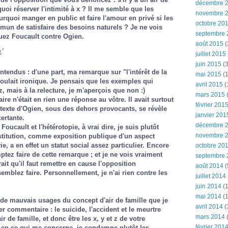
décembre 
quoi réserver l'intimité à x ? Il me semble que les
novembre 
urquoi manger en public et faire l'amour en privé si les
octobre 20
n de satisfaire des besoins naturels ? Je ne vois
septembre 
ez Foucault contre Ogien.
août 2015
(
¿´
juillet 2015
juin 2015
(3
ntendus : d'une part, ma remarque sur "l'intérêt de la
mai 2015
(1
 voulait ironique. Je pensais que les exemples qui
avril 2015
(
z, mais à la relecture, je m'aperçois que non :)
mars 2015
(
e n'était en rien une réponse au vôtre. Il avait surtout
février 201
texte d'Ogien, sous des dehors provocants, se révèle
janvier 201
ertante.
décembre 
oucault et l'hétérotopie, à vrai dire, je suis plutôt
novembre 
stitution, comme exposition publique d'un aspect
e, a en effet un statut social assez particulier. Encore
octobre 20
ptez faire de cette remarque ; et je ne vois vraiment
septembre 
it qu'il faut remettre en cause l'opposition
août 2014
(
mblez faire. Personnellement, je n'ai rien contre les
juillet 2014
juin 2014
(1
mai 2014
(1
de mauvais usages du concept d'air de famille que je
avril 2014
(
 commentaire : le suicide, l'accident et le meurtre
mars 2014
r de famille, et donc être les x, y et z de votre
février 201
 en ce qui me concerne, je condamne plutôt les