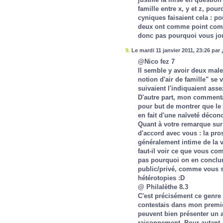
famille entre x, y et z, pour
cyniques faisaient cela : po
deux ont comme point commu
donc pas pourquoi vous jou
9.
Le mardi 11 janvier 2011, 23:26 par 
@Nico fez 7
Il semble y avoir deux male
notion d'air de famille" se
suivaient l'indiquaient asse
D'autre part, mon commentair
pour but de montrer que le 
en fait d'une naïveté déconc
Quant à votre remarque sur F
d'accord avec vous : la pro
généralement intime de la vi
faut-il voir ce que vous com
pas pourquoi on en conclura
public/privé, comme vous se
hétérotopies :D
@ Philalèthe 8.3
C'est précisément ce genre 
contestais dans mon premier
peuvent bien présenter un ai
raisonnement. Pour autant,