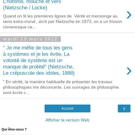
L’homme, mouche et vers
›
(Nietzsche / Locke)
Quand on lit les premières lignes de Vérité et mensonge au
sens extra-moral , écrit par Nietzsche en 1873, on a un frisson
cioranesque ca...
mardi 13 mars 2012
" Je me méfie de tous les gens
à systèmes et je les évite. La
volonté de système est un
›
manque de probité" (Nietzsche,
Le crépuscule des idoles, 1888)
" En vérité, la manière habituelle de présenter les travaux
philosophiques me déconcerte. Les ouvrages de philosophie
sont écrits c...
›
Accueil
Afficher la version Web
Qui êtes-vous ?