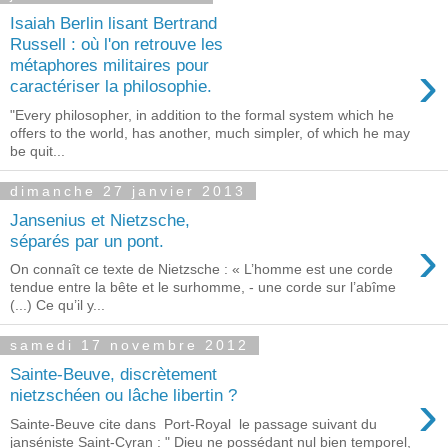
Isaiah Berlin lisant Bertrand
Russell : où l'on retrouve les
›
métaphores militaires pour
caractériser la philosophie.
"Every philosopher, in addition to the formal system which he
offers to the world, has another, much simpler, of which he may
be quit...
dimanche 27 janvier 2013
Jansenius et Nietzsche,
›
séparés par un pont.
On connaît ce texte de Nietzsche : « L’homme est une corde
tendue entre la bête et le surhomme, - une corde sur l’abîme
(...) Ce qu’il y...
samedi 17 novembre 2012
Sainte-Beuve, discrètement
›
nietzschéen ou lâche libertin ?
Sainte-Beuve cite dans Port-Royal le passage suivant du
janséniste Saint-Cyran : " Dieu ne possédant nul bien temporel,