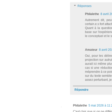
Réponses
Philalethe
8 avril 
Autrement dit, pe
certain.e.s fort attac
Quant à la questio
base sur l'expérie
le conceptuel et le
Amateur
8 avril 2
Oui, pour les délir
projection sur autru
aurait ici même plu
cas si une réductio
méprendre à ce poin
sur du texte semblen
assez perturbant, je
Répondre
Philalethe
5 mai 2026 à 11:
C'est clair que si on ne diff