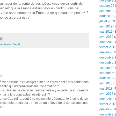
novembre 
r juger de la vérité de vos idées, vous devez sortir de
octobre 20
 pensez que la France est un pays en déclin, vous ne
septembre 
t vraie sans comparer la France à ce que vous en pensez ?
août 2019
(
ense à ce qui est ?
juillet 2019
juin 2019
(3
mai 2019
(3
avril 2019
(
mars 2019
(
sentiment
,
Vérité
février 201
janvier 201
décembre 
novembre 
octobre 20
septembre 
52
août 2018
(
 même possible d'envisager aimer un corps dont nous douterions
juin 2018
(5
ssentir, qui n'éprouverait aucune émotion ?
mai 2018
(4
sibilité seule ou l'affect suffisent-ils à y accéder, à en prendre
avril 2018
(
t à la fois conceptuel et interactif ?
ence d'autrui ..., peut-être même interdépendante à celle de soi
mars 2018
(
 philosophique majeur : entre ce qui relève de la conscience que
février 201
pas.
janvier 201
décembre 