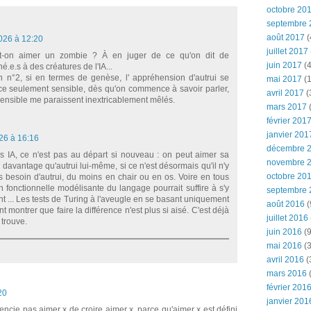
octobre 20
septembre 
août 2017
(
2026 à 12:20
juillet 2017
ut-on aimer un zombie ? À en juger de ce qu'on dit de
juin 2017
(4
hé.e.s à des créatures de l'IA...
n n°2, si en termes de genèse, l' appréhension d'autrui se
mai 2017
(1
nce seulement sensible, dès qu'on commence à savoir parler,
avril 2017
(
 sensible me paraissent inextricablement mêlés.
mars 2017
(
février 201
janvier 201
026 à 16:16
décembre 
es IA, ce n'est pas au départ si nouveau : on peut aimer sa
novembre 
i davantage qu'autrui lui-même, si ce n'est désormais qu'il n'y
octobre 20
s besoin d'autrui, du moins en chair ou en os. Voire en tous
n fonctionnelle modélisante du langage pourrait suffire à s'y
septembre 
t ... Les tests de Turing à l'aveugle en se basant uniquement
août 2016
(
t montrer que faire la différence n'est plus si aisé. C'est déjà
juillet 2016
 trouve.
juin 2016
(9
mai 2016
(3
avril 2016
(
mars 2016
(
février 201
20
janvier 201
érencie pas aimer x de croire aimer x, parce qu'aimer x est défini