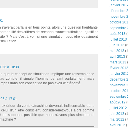
janvier 201
décembre 
novembre 
01
octobre 20
s'avérait parfaite en tous points, alors une question troublante
septembre 
ernabilité des critères de reconnaissance suffirait pour justifier
août 2013
(
ivité ? Mais c'est à voir si une simulation peut être quasiment
juillet 2013
 simulation.
juin 2013
(6
mai 2013
(1
avril 2013
(
mars 2013
(
2026 à 10:38
février 201
janvier 201
ble que le concept de simulation implique une ressemblance
au zombie, il simule l'homme pensant parfaitement, mais
décembre 
mpris dans son concept de ne pas avoir d'intériorité.
novembre 
octobre 20
septembre 
026 à 17:01
août 2012
(
 extérieur du zombie/machine devenait indiscernable dans
juillet 2012
e celui d'un être conscient, considéreriez-vous alors comme
juin 2012
(1
fié de supposer possible que nous n'avons plus simplement
/machine ?
mai 2012
(7
avril 2012
(