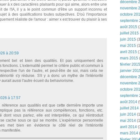
décembre 
uer à x des caractères plaisants pour qui aime, alors entre une
novembre 
t de l'IA, il y a le point commun d'être un support inconnu et
octobre 20
jet à des qualifications toutes subjectives. D'où l'importance
ement réaliste de l'amour : aimer x est trouver du plaisir à ses
septembre 
août 2015
(
juillet 2015
juin 2015
(3
mai 2015
(1
avril 2015
(
026 à 20:59
mars 2015
(
stement bel et bien des qualités. Et pas uniquement des
février 201
fonctions. L'externalité permet le critère public et commun à
espective l'un de l'autre, et peut-être de soi, mais cela ne
janvier 201
ntériorité s'y réduise. S'il y a donc un mythe de l'intériorité
décembre 
y aurait aussi l'autre écueil du behaviorisme.
novembre 
octobre 20
septembre 
2026 à 17:57
août 2014
(
la réference aux qualités est que cette dernière importe une
juillet 2014
mplique pas la référence aux compétences, fonctions, etc.
juin 2014
(1
té dont vous parlez, elle est interprétée, ce qui réintroduit
se cache sous ce qui se montre. L'expérience personnelle
mai 2014
(1
es met bien en évidence le côté réel de l'intériorité
avril 2014
(
 manifestée.
mars 2014
février 201