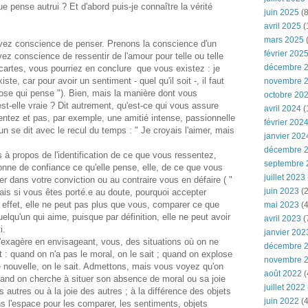
e pense autrui ? Et d'abord puis-je connaître la vérité
juin 2025
(8
avril 2025
(
mars 2025
(
avez conscience de penser. Prenons la conscience d'un
février 202
z conscience de ressentir de l'amour pour telle ou telle
décembre 
cartes, vous pourriez en conclure que vous existez : je
ste, car pour avoir un sentiment - quel qu'il soit -, il faut
novembre 
se qui pense "). Bien, mais la manière dont vous
octobre 20
t-elle vraie ? Dit autrement, qu'est-ce qui vous assure
avril 2024
(
entez et pas, par exemple, une amitié intense, passionnelle
février 202
n se dit avec le recul du temps : " Je croyais l'aimer, mais
janvier 202
décembre 
 à propos de l'identification de ce que vous ressentez,
septembre 
ne de confiance ce qu'elle pense, elle, de ce que vous
juillet 2023
er dans votre conviction ou au contraire vous en défaire ( "
juin 2023
(2
mais si vous êtes porté.e au doute, pourquoi accepter
n effet, elle ne peut pas plus que vous, comparer ce que
mai 2023
(4
lqu'un qui aime, puisque par définition, elle ne peut avoir
avril 2023
(
ti.
janvier 202
'exagère en envisageant, vous, des situations où on ne
décembre 
 : quand on n'a pas le moral, on le sait ; quand on explose
novembre 
e nouvelle, on le sait. Admettons, mais vous voyez qu'on
août 2022
(
quand on cherche à situer son absence de moral ou sa joie
juillet 2022
 autres ou à la joie des autres ; à la différence des objets
juin 2022
(4
s l'espace pour les comparer, les sentiments, objets