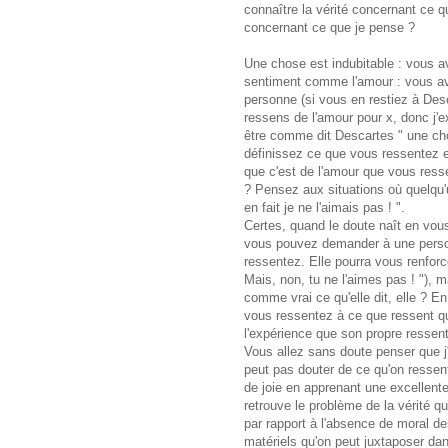
connaître la vérité concernant ce qu
concernant ce que je pense ?
Une chose est indubitable : vous 
sentiment comme l'amour : vous ave
personne (si vous en restiez à Des
ressens de l'amour pour x, donc j'exi
être comme dit Descartes " une cho
définissez ce que vous ressentez es
que c'est de l'amour que vous ress
? Pensez aux situations où quelqu'u
en fait je ne l'aimais pas ! ".
Certes, quand le doute naît en vous
vous pouvez demander à une person
ressentez. Elle pourra vous renforc
Mais, non, tu ne l'aimes pas ! "), 
comme vrai ce qu'elle dit, elle ? E
vous ressentez à ce que ressent que
l'expérience que son propre ressen
Vous allez sans doute penser que j
peut pas douter de ce qu'on ressent
de joie en apprenant une excellent
retrouve le problème de la vérité 
par rapport à l'absence de moral des
matériels qu'on peut juxtaposer dan