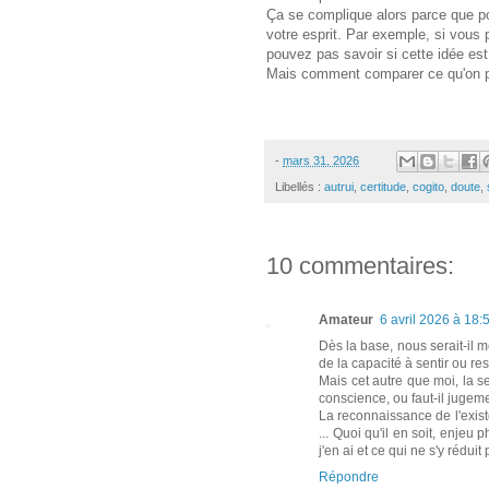
Ça se complique alors parce que pou
votre esprit. Par exemple, si vous
pouvez pas savoir si cette idée es
Mais comment comparer ce qu'on p
-
mars 31, 2026
Libellés :
autrui
,
certitude
,
cogito
,
doute
,
10 commentaires:
Amateur
6 avril 2026 à 18:
Dès la base, nous serait-il
de la capacité à sentir ou re
Mais cet autre que moi, la sen
conscience, ou faut-il jugemen
La reconnaissance de l'exist
... Quoi qu'il en soit, enjeu
j'en ai et ce qui ne s'y réduit 
Répondre