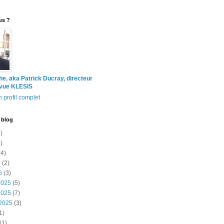
us ?
the, aka Patrick Ducray, directeur
evue KLESIS
 profil complet
 blog
)
)
4)
6
(2)
6
(3)
2025
(5)
2025
(7)
2025
(3)
1)
(1)