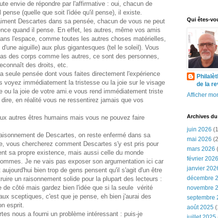
e envie de répondre par l'affirmative : oui, chacun de
l pense (quelle que soit l'idée qu'il pense), il existe.
Qui êtes-vo
iment Descartes dans sa pensée, chacun de vous ne peut
tence quand il pense. En effet, les autres, même vos amis
ans l'espace, comme toutes les autres choses matérielles,
 d'une aiguille) aux plus gigantesques (tel le soleil). Vous
pas des corps comme les autres, ce sont des personnes,
reconnaît des droits, etc.
la seule pensée dont vous faites directement l'expérience
Philalè
s voyez immédiatement la tristesse ou la joie sur le visage
de la r
e ou la joie de votre ami.e vous rend immédiatement triste
Afficher mon
 dire, en réalité vous ne ressentirez jamais que vos
Archives du
aux autres êtres humains mais vous ne pouvez faire
juin 2026
(1
 raisonnement de Descartes, on reste enfermé dans sa
mai 2026
(2
se, vous chercherez comment Descartes s'y est pris pour
mars 2026
(
ent sa propre existence, mais aussi celle du monde
février 202
 hommes. Je ne vais pas exposer son argumentation ici car
janvier 202
 aujourd'hui bien trop de gens pensent qu'il s'agit d'un être
décembre 
ruire un raisonnement solide pour la plupart des lecteurs :
e de côté mais gardez bien l'idée que si la seule vérité
novembre 
ux sceptiques, c'est que je pense, eh bien j'aurai des
septembre 
on esprit.
août 2025
(
tes nous a fourni un problème intéressant : puis-je
juillet 2025