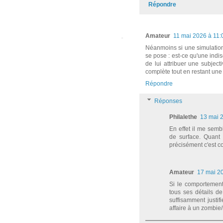
Répondre
Amateur
11 mai 2026 à 11:
Néanmoins si une simulation 
se pose : est-ce qu'une indisc
de lui attribuer une subject
complète tout en restant une
Répondre
Réponses
Philalethe
13 mai 
En effet il me sem
de surface. Quant 
précisément c'est co
Amateur
17 mai 2
Si le comportement
tous ses détails d
suffisamment justi
affaire à un zombie