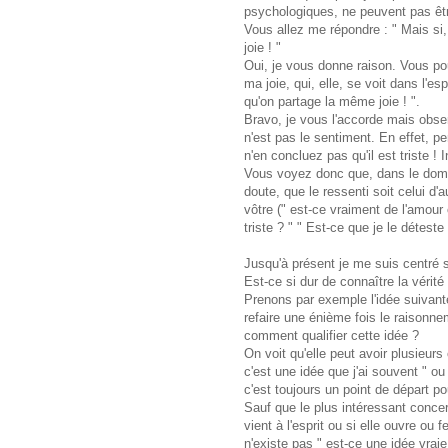
psychologiques, ne peuvent pas êtr
Vous allez me répondre : " Mais si,
joie ! "
Oui, je vous donne raison. Vous po
ma joie, qui, elle, se voit dans l'e
qu'on partage la même joie ! ".
Bravo, je vous l'accorde mais obse
n'est pas le sentiment. En effet, p
n'en concluez pas qu'il est triste 
Vous voyez donc que, dans le domai
doute, que le ressenti soit celui d'a
vôtre (" est-ce vraiment de l'amou
triste ? " " Est-ce que je le déteste
Jusqu'à présent je me suis centré su
Est-ce si dur de connaître la véri
Prenons par exemple l'idée suivante 
refaire une énième fois le raisonnem
comment qualifier cette idée ?
On voit qu'elle peut avoir plusieurs
c'est une idée que j'ai souvent " ou 
c'est toujours un point de départ pou
Sauf que le plus intéressant conce
vient à l'esprit ou si elle ouvre ou 
n'existe pas " est-ce une idée vraie