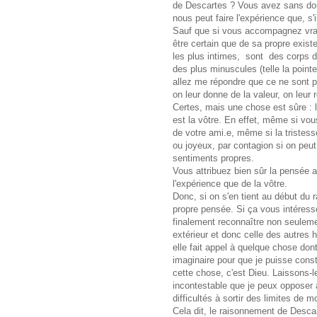
de Descartes ? Vous avez sans dout
nous peut faire l'expérience que, s'i
Sauf que si vous accompagnez vra
être certain que de sa propre exis
les plus intimes, sont des corps d
des plus minuscules (telle la pointe
allez me répondre que ce ne sont 
on leur donne de la valeur, on leur 
Certes, mais une chose est sûre : 
est la vôtre. En effet, même si vou
de votre ami.e, même si la tristess
ou joyeux, par contagion si on peut
sentiments propres.
Vous attribuez bien sûr la pensée 
l'expérience que de la vôtre.
Donc, si on s'en tient au début du
propre pensée. Si ça vous intéres
finalement reconnaître non seulem
extérieur et donc celle des autres
elle fait appel à quelque chose dont
imaginaire pour que je puisse const
cette chose, c'est Dieu. Laissons-l
incontestable que je peux opposer a
difficultés à sortir des limites de m
Cela dit, le raisonnement de Descar