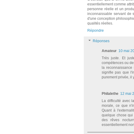
essentiellement comme attrib
personne réelle et un produi
inconnaissable servant de su
d'une conception philosophiqu
qualités réelles.
Répondre
Réponses
Amateur
10 mai 2
Très juste. Et ju
compétences ou des 
la reconnaissance r
signifie pas que l'i
purement privée, il 
Philalethe
12 mai 
La difficulté avec 
morale, ce que n'i
Quant à l'externali
quelque chose qui 
des rêves nocturn
essentiellement non