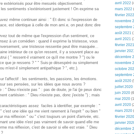
avril 2022
(
e extériorisés pour être mesurés objectivement.
 les sentiments s'extériorisent justement ! On exprime sa
mars 2022
(
février 202
uvez même continuer ainsi : " Et donc si l'expression de
novembre 
space, est identique à celle de mon ami.e, on peut donc dire
septembre 
août 2021
(
rvez tout de même que l'expression d'un sentiment, ce
avril 2021
(
ensez à un comédien : quand il exprime la tristesse, vous
février 202
! Inversement, une tristesse ressentie peut être masquée...
janvier 202
ne intérieur de ce qu'on ressent, il y a souvent place au
décembre 
utrui ( " ressent-il vraiment ce qu'il me montre ? ") ou le
r ce que je ressens ? " " Suis-je désespéré ou simplement
novembre 
 ou m'est-il simplement antipathique ? ", etc.).
octobre 20
septembre 
r l'affectif : les sentiments, les passions, les émotions.
août 2020
(
té sur ses pensées, sur les idées que nous avons ?
juillet 2020
: " Dieu n'existe pas " : pas de doute, je l'ai (je peux donc
juin 2020
(6
ent cartésien : " Dieu n'existe pas, donc j'existe ") ; mais
mai 2020
(1
avril 2020
(
 caractéristiques assez faciles à identifier, par exemple : "
mars 2020
" c'est une idée qui me vient rarement à l'esprit " ou bien "
r ma réflexion " ou " c'est toujours un point d'arrivée, etc.
février 202
rnant une idée n'est pas vraiment de savoir quand elle me
janvier 202
ferme ma réflexion, c'est de savoir si elle est vraie. " Dieu
décembre 
 ?