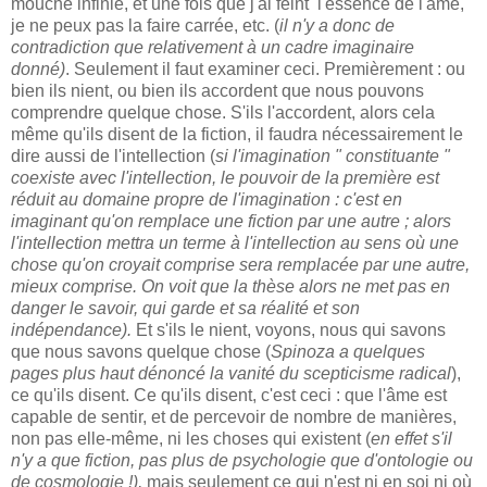
mouche infinie, et une fois que j'ai feint l'essence de l'âme,
je ne peux pas la faire carrée, etc. (
il n'y a donc de
contradiction que relativement à un cadre imaginaire
donné)
. Seulement il faut examiner ceci. Premièrement : ou
bien ils nient, ou bien ils accordent que nous pouvons
comprendre quelque chose. S'ils l'accordent, alors cela
même qu'ils disent de la fiction, il faudra nécessairement le
dire aussi de l'intellection (
si l'imagination " constituante "
coexiste avec l'intellection, le pouvoir de la première est
réduit au domaine propre de l'imagination : c'est en
imaginant qu'on remplace une fiction par une autre ; alors
l'intellection mettra un terme à l'intellection au sens où une
chose qu'on croyait comprise sera remplacée par une autre,
mieux comprise. On voit que la thèse alors ne met pas en
danger le savoir, qui garde et sa réalité et son
indépendance).
Et s'ils le nient, voyons, nous qui savons
que nous savons quelque chose (
Spinoza a quelques
pages plus haut dénoncé la vanité du scepticisme radical
),
ce qu'ils disent. Ce qu'ils disent, c'est ceci : que l'âme est
capable de sentir, et de percevoir de nombre de manières,
non pas elle-même, ni les choses qui existent (
en effet s'il
n'y a que fiction, pas plus de psychologie que d'ontologie ou
de cosmologie !),
mais seulement ce qui n'est ni en soi ni où