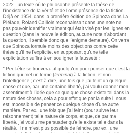
2022 - un texte où le philosophe présente la thèse de
l'inexistence de la vérité et de l'omniprésence de la fiction.
Déjà en 1954, dans la première édition de Spinoza dans La
Pléiade, Roland Caillois reconnaissait dans une note ne
pas pouvoir identifier vraiment qui était visé par les lignes en
question (dans la nouvelle édition, aucune note n'abordant
la question, il semble donc que l'énigme demeure). On verra
que Spinoza formule moins des objections contre cette
thèse qu'il ne l'explicite, en supposant qu'une telle
explicitation suffira à en souligner la fausseté :
" Peut-être se trouvera-t-il quelqu'un pour penser que c'est la
fiction qui met un terme (
terminat
) à la fiction, et non
l'intelligence ; c'est-à-dire, une fois que j'ai feint un quelque
chose et que, par une certaine liberté, j'ai voulu donner mon
assentiment à l'idée que ce quelque chose existe tel dans la
nature des choses, cela a pour effet que par la suite il nous
est impossible de penser ce quelque chose d'une autre
manière. Par ex., une fois que j'ai feint (pour suivre leur
raisonnement) telle nature de corps, et que, de par ma
liberté, j'ai voulu me persuader qu'elle existe telle dans la
réalité, il ne m'est plus possible de feindre, par ex., une