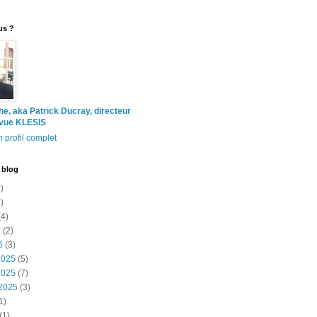
us ?
the, aka Patrick Ducray, directeur
evue KLESIS
 profil complet
 blog
)
)
4)
6
(2)
6
(3)
2025
(5)
2025
(7)
2025
(3)
1)
(1)