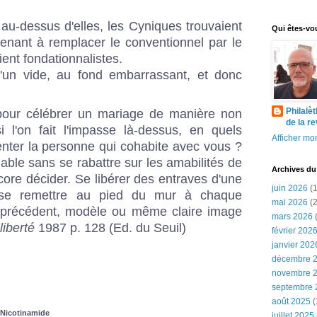
au-dessus d'elles, les Cyniques trouvaient
Qui êtes-vo
venant à remplacer le conventionnel par le
ient fondationnalistes.
u'un vide, au fond embarrassant, et donc
Philalè
pour célébrer un mariage de manière non
de la r
i l'on fait l'impasse là-dessus, en quels
Afficher mon
nter la personne qui cohabite avec vous ?
le sans se rabattre sur les amabilités de
Archives du
ore décider. Se libérer des entraves d'une
juin 2026
(1
 se remettre au pied du mur à chaque
mai 2026
(2
, précédent, modèle ou même claire image
mars 2026
(
 liberté
1987 p. 128 (Ed. du Seuil)
février 202
janvier 202
décembre 
novembre 
septembre 
août 2025
(
r Nicotinamide
juillet 2025