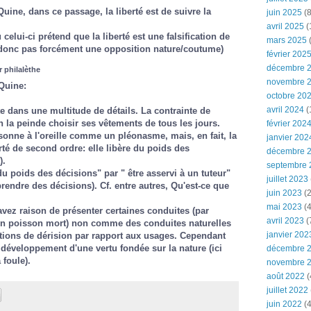
Quine, dans ce passage, la liberté est de suivre la
juin 2025
(8
avril 2025
(
elui-ci prétend que la liberté est une falsification de
mars 2025
(
 donc pas forcément une opposition nature/coutume)
février 202
décembre 
 philalèthe
novembre 
Quine:
octobre 20
avril 2024
(
te dans une multitude de détails. La contrainte de
 la peinde choisir ses vêtements de tous les jours.
février 202
 sonne à l'oreille comme un pléonasme, mais, en fait, la
janvier 202
rté de second ordre: elle libère du poids des
décembre 
).
septembre 
 du poids des décisions" par " être asservi à un tuteur"
juillet 2023
prendre des décisions). Cf. entre autres,
Qu'est-ce que
juin 2023
(2
mai 2023
(4
vez raison de présenter certaines conduites (par
avril 2023
(
 un poisson mort) non comme des conduites naturelles
janvier 202
ions de dérision par rapport aux usages. Cependant
n développement d'une vertu fondée sur la nature (ici
décembre 
 foule).
novembre 
août 2022
(
juillet 2022
juin 2022
(4