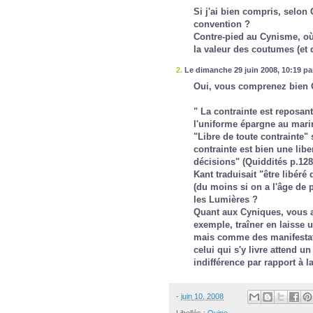
Si j'ai bien compris, selon 
convention ?
Contre-pied au Cynisme, où c
la valeur des coutumes (et
2.
Le dimanche 29 juin 2008, 10:19 par
Oui, vous comprenez bien 
" La contrainte est reposan
l'uniforme épargne au marin
"Libre de toute contrainte"
contrainte est bien une libe
décisions" (
Quiddités
p.128
Kant traduisait "être libéré
(du moins si on a l'âge de 
les Lumières ?
Quant aux Cyniques, vous a
exemple, traîner en laisse
mais comme des manifestat
celui qui s'y livre attend u
indifférence par rapport à la
-
juin 10, 2008