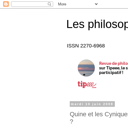
Les philoso
ISSN 2270-6968
Revue de philo
sur Tipeee, le 
participatif !
mardi 10 juin 2008
Quine et les Cynique
?