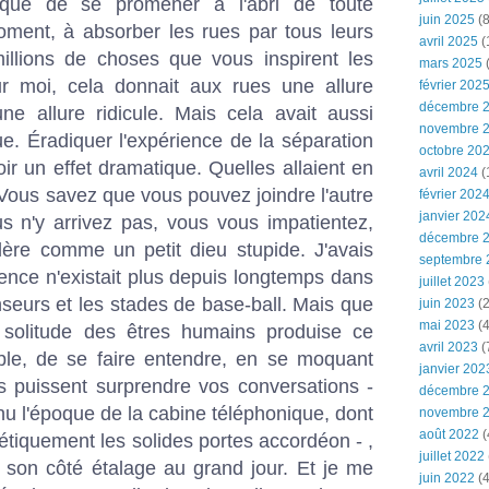
que de se promener à l'abri de toute
juin 2025
(8
oment, à absorber les rues par tous leurs
avril 2025
(
llions de choses que vous inspirent les
mars 2025
(
our moi, cela donnait aux rues une allure
février 202
décembre 
e allure ridicule. Mais cela avait aussi
novembre 
e. Éradiquer l'expérience de la séparation
octobre 20
r un effet dramatique. Quelles allaient en
avril 2024
(
Vous savez que vous pouvez joindre l'autre
février 202
janvier 202
s n'y arrivez pas, vous vous impatientez,
décembre 
ère comme un petit dieu stupide. J'avais
septembre 
ence n'existait plus depuis longtemps dans
juillet 2023
nseurs et les stades de base-ball. Mais que
juin 2023
(2
mai 2023
(4
 solitude des êtres humains produise ce
avril 2023
(
able, de se faire entendre, en se moquant
janvier 202
s puissent surprendre vos conversations -
décembre 
nu l'époque de la cabine téléphonique, dont
novembre 
août 2022
(
tiquement les solides portes accordéon - ,
juillet 2022
r son côté étalage au grand jour. Et je me
juin 2022
(4