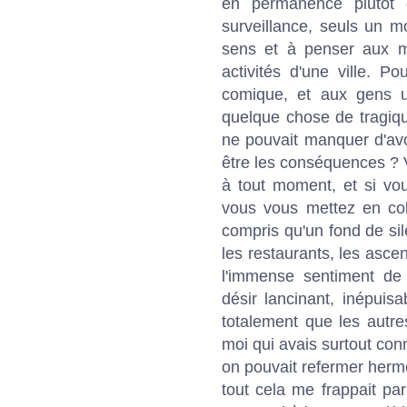
en permanence plutôt 
surveillance, seuls un m
sens et à penser aux mi
activités d'une ville. P
comique, et aux gens un
quelque chose de tragiqu
ne pouvait manquer d'avoi
être les conséquences ? 
à tout moment, et si vou
vous vous mettez en col
compris qu'un fond de sil
les restaurants, les asce
l'immense sentiment de
désir lancinant, inépuis
totalement que les autre
moi qui avais surtout con
on pouvait refermer hermé
tout cela me frappait pa