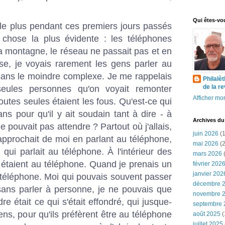
Qui êtes-vo
 le plus pendant ces premiers jours passés
a chose la plus évidente : les téléphones
a montagne, le réseau ne passait pas et en
se, je voyais rarement les gens parler au
sans le moindre complexe. Je me rappelais
Philalè
de la r
ules personnes qu'on voyait remonter
Afficher mon
utes seules étaient les fous. Qu'est-ce qui
ans pour qu'il y ait soudain tant à dire - à
Archives du
e pouvait pas attendre ? Partout où j'allais,
juin 2026
(1
s'approchait de moi en parlant au téléphone,
mai 2026
(2
 qui parlait au téléphone. À l'intérieur des
mars 2026
(
 étaient au téléphone. Quand je prenais un
février 202
janvier 202
au téléphone. Moi qui pouvais souvent passer
décembre 
 sans parler à personne, je ne pouvais que
novembre 
 était ce qui s'était effondré, qui jusque-
septembre 
ens, pour qu'ils préfèrent être au téléphone
août 2025
(
juillet 2025