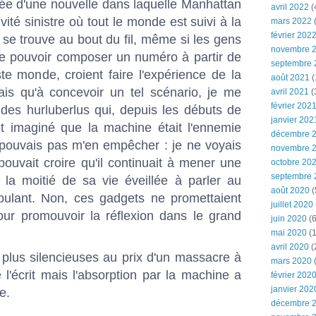
idée d'une nouvelle dans laquelle Manhattan
avril 2022
(
vité sinistre où tout le monde est suivi à la
mars 2022
(
février 202
 se trouve au bout du fil, même si les gens
novembre 
 de pouvoir composer un numéro à partir de
septembre 
te monde, croient faire l'expérience de la
août 2021
(
ais qu'à concevoir un tel scénario, je me
avril 2021
(
février 202
des hurluberlus qui, depuis les débuts de
janvier 202
aient imaginé que la machine était l'ennemie
décembre 
e pouvais pas m'en empêcher : je ne voyais
novembre 
uvait croire qu'il continuait à mener une
octobre 20
septembre 
la moitié de sa vie éveillée à parler au
août 2020
(
ulant. Non, ces gadgets ne promettaient
juillet 2020
our promouvoir la réflexion dans le grand
juin 2020
(6
mai 2020
(1
avril 2020
(
 plus silencieuses au prix d'un massacre à
mars 2020
l'écrit mais l'absorption par la machine a
février 202
janvier 202
e.
décembre 