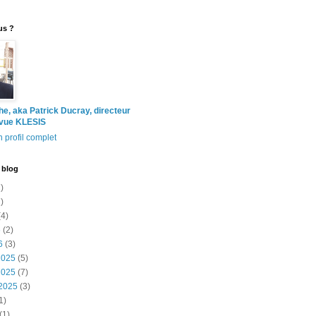
us ?
the, aka Patrick Ducray, directeur
evue KLESIS
 profil complet
 blog
)
)
4)
6
(2)
6
(3)
2025
(5)
2025
(7)
2025
(3)
1)
(1)