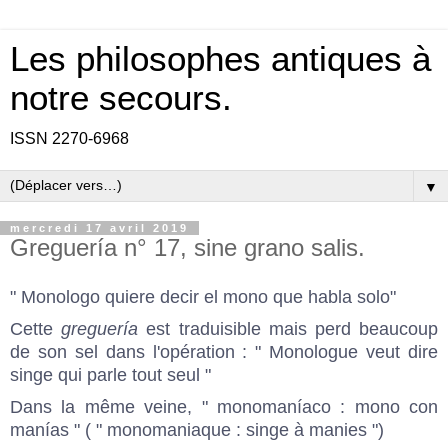
Les philosophes antiques à
notre secours.
ISSN 2270-6968
▼
mercredi 17 avril 2019
Greguería n° 17, sine grano salis.
" Monologo quiere decir el mono que habla solo"
Cette
greguería
est traduisible mais perd beaucoup
de son sel dans l'opération : " Monologue veut dire
singe qui parle tout seul "
Dans la même veine, " monomaníaco : mono con
manías " ( " monomaniaque : singe à manies ")