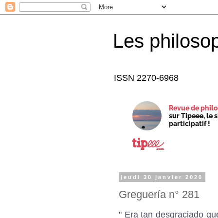
Les philoso
ISSN 2270-6968
Revue de philo
sur Tipeee, le 
participatif !
jeudi 30 janvier 2020
Greguería n° 281
" Era tan desgraciado qu