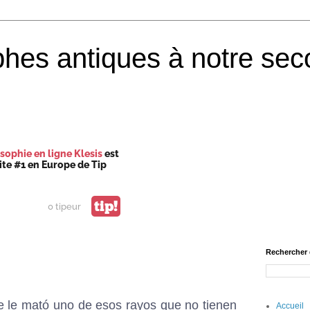
phes antiques à notre sec
sophie en ligne Klesis
est
site #1 en Europe de Tip
tip!
0 tipeur
Rechercher 
e le mató uno de esos rayos que no tienen
Accueil