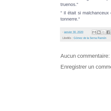
truenos."
" Il était si malchanceux
tonnerre."
-
janvier 30, 2020
Libellés :
Gómez de la Serna Ramón
Aucun commentaire:
Enregistrer un comm