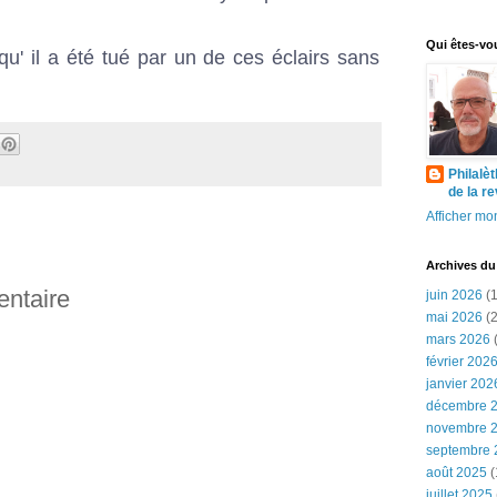
Qui êtes-vo
 qu' il a été tué par un de ces éclairs sans
Philalè
de la r
Afficher mon
Archives du
entaire
juin 2026
(1
mai 2026
(2
mars 2026
(
février 202
janvier 202
décembre 
novembre 
septembre 
août 2025
(
juillet 2025