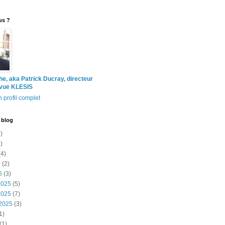
us ?
the, aka Patrick Ducray, directeur
evue KLESIS
 profil complet
 blog
)
)
4)
6
(2)
6
(3)
2025
(5)
2025
(7)
2025
(3)
1)
(1)