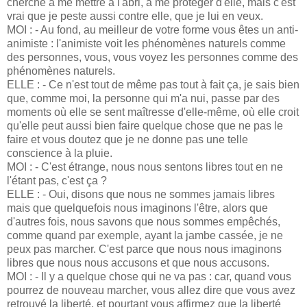
cherche à me mettre à l'abri, à me protéger d'elle, mais c'est
vrai que je peste aussi contre elle, que je lui en veux.
MOI : - Au fond, au meilleur de votre forme vous êtes un anti-
animiste : l'animiste voit les phénomènes naturels comme
des personnes, vous, vous voyez les personnes comme des
phénomènes naturels.
ELLE : - Ce n'est tout de même pas tout à fait ça, je sais bien
que, comme moi, la personne qui m'a nui, passe par des
moments où elle se sent maîtresse d'elle-même, où elle croit
qu'elle peut aussi bien faire quelque chose que ne pas le
faire et vous doutez que je ne donne pas une telle
conscience à la pluie.
MOI : - C'est étrange, nous nous sentons libres tout en ne
l'étant pas, c'est ça ?
ELLE : - Oui, disons que nous ne sommes jamais libres
mais que quelquefois nous imaginons l'être, alors que
d'autres fois, nous savons que nous sommes empêchés,
comme quand par exemple, ayant la jambe cassée, je ne
peux pas marcher. C'est parce que nous nous imaginons
libres que nous nous accusons et que nous accusons.
MOI : - Il y a quelque chose qui ne va pas : car, quand vous
pourrez de nouveau marcher, vous allez dire que vous avez
retrouvé la liberté, et pourtant vous affirmez que la liberté