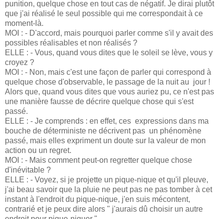
punition, quelque chose en tout cas de négatif. Je dirai plutôt
que j'ai réalisé le seul possible qui me correspondait à ce
moment-là.
MOI : - D'accord, mais pourquoi parler comme s'il y avait des
possibles réalisables et non réalisés ?
ELLE : - Vous, quand vous dites que le soleil se lève, vous y
croyez ?
MOI : - Non, mais c'est une façon de parler qui correspond à
quelque chose d'observable, le passage de la nuit au jour !
Alors que, quand vous dites que vous auriez pu, ce n'est pas
une manière fausse de décrire quelque chose qui s'est
passé.
ELLE : - Je comprends : en effet, ces expressions dans ma
bouche de déterministe ne décrivent pas un phénomène
passé, mais elles expriment un doute sur la valeur de mon
action ou un regret.
MOI : - Mais comment peut-on regretter quelque chose
d'inévitable ?
ELLE : - Voyez, si je projette un pique-nique et qu'il pleuve,
j'ai beau savoir que la pluie ne peut pas ne pas tomber à cet
instant à l'endroit du pique-nique, j'en suis mécontent,
contrarié et je peux dire alors " j'aurais dû choisir un autre
endroit pour pique-niquer "