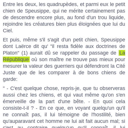
Entre les deux, les quadrupèdes, et parmi eux le petit
chien de Speusippe, qui ne mérite certainement pas
de descendre encore plus, au fond d'un trou liquide,
rejoindre les créatures bien plus éloignées que lui du
Ciel.
Et puis, même s'il s'agit d'un petit chien, Speusippe
dont Laërce dit qu' "il resta fidèle aux doctrines de
Platon" (1) aurait dû se rappeler du passage de
La
République
où son maître ne trouve pas mieux pour
mesurer la valeur des guerriers qui défendront la Cité
Juste que de les comparer à de bons chiens de
garde:
" - C'est quelque chose, repris-je, que tu observeras
aussi chez les chiens, et qui vaut même qu'on s'en
émerveille de la part d'une bête. - En quoi cela
consiste-t-il ? - En ce que, en voyant quelqu'un qu'il
ne connaît pas, il lui témoigne de l'hostilité, bien
qu'auparavant cet homme ne lui ait fait aucun mal; si
c'est au contraire quelqu'un qu'il connaît, il lui