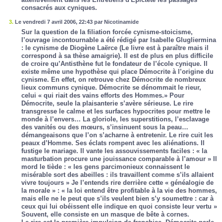
consacrés aux cyniques.
3.
Le vendredi 7 avril 2006, 22:43 par Nicotinamide
Sur la question de la filiation forcée cynisme-stoicisme,
l’ouvrage incontournable a été rédigé par Isabelle Glugliermina
: le cynisme de Diogène Laërce (Le livre est à paraître mais il
correspond à sa thèse amaigrie). Il est de plus en plus difficile
de croire qu’Antisthène fut le fondateur de l’école cynique. Il
existe même une hypothèse qui place Démocrite à l’origine du
cynisme. En effet, on retrouve chez Démocrite de nombreux
lieux communs cynique. Démocrite se dénommait le rieur,
celui « qui riait des vains efforts des Hommes.» Pour
Démocrite, seule la plaisanterie s’avère sérieuse. Le rire
transgresse le calme et les surfaces hypocrites pour mettre le
monde à l’envers… La gloriole, les superstitions, l’esclavage
des vanités ou des mœurs, s’insinuent sous la peau…
démangeaisons que l’on s’acharne à entretenir. Le rire cuit les
peaux d’Homme. Ses éclats rompent avec les aliénations. Il
fustige le mariage. Il vante les assouvissements faciles : « la
masturbation procure une jouissance comparable à l’amour » Il
mord le tiède : « les gens parcimonieux connaissent le
misérable sort des abeilles : ils travaillent comme s’ils allaient
vivre toujours » Je l’entends rire derrière cette « généalogie de
la morale » : « la loi entend être profitable à la vie des hommes,
mais elle ne le peut que s’ils veulent bien s’y soumettre : car à
ceux qui lui obéissent elle indique en quoi consiste leur vertu »
Souvent, elle consiste en un masque de bête à cornes.