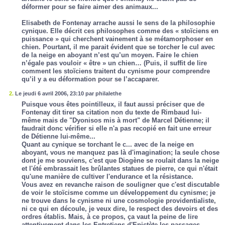
déformer pour se faire aimer des animaux...
Elisabeth de Fontenay arrache aussi le sens de la philosophie
cynique. Elle décrit ces philosophes comme des « stoïciens en
puissance » qui cherchent vainement à se métamorphoser en
chien. Pourtant, il me parait évident que se torcher le cul avec
de la neige en aboyant n’est qu’un moyen. Faire le chien
n’égale pas vouloir « être » un chien… (Puis, il suffit de lire
comment les stoïciens traitent du cynisme pour comprendre
qu’il y a eu déformation pour se l’accaparer.
2.
Le jeudi 6 avril 2006, 23:10 par philalethe
Puisque vous êtes pointilleux, il faut aussi préciser que de
Fontenay dit tirer sa citation non du texte de Rimbaud lui-
même mais de "Dyonisos mis à mort" de Marcel Détienne; il
faudrait donc vérifier si elle n'a pas recopié en fait une erreur
de Détienne lui-même...
Quant au cynique se torchant le c... avec de la neige en
aboyant, vous ne manquez pas là d'imagination; la seule chose
dont je me souviens, c'est que Diogène se roulait dans la neige
et l'été embrassait les brûlantes statues de pierre, ce qui n'était
qu'une manière de cultiver l'endurance et la résistance.
Vous avez en revanche raison de souligner que c'est discutable
de voir le stoïcisme comme un développement du cynisme; je
ne trouve dans le cynisme ni une cosmologie providentialiste,
ni ce qui en découle, je veux dire, le respect des devoirs et des
ordres établis. Mais, à ce propos, ça vaut la peine de lire
attentivement dans les Entretiens d'Epictète les passages