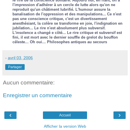
le rire de la conscience solitaire. Aujourd’hui, en riant, on a
l'impression d'adhérer à un cercle de lutte alors qu'on ne
reproduit qu'un châtiment lubrifié. L'humour assure la
banalisation de l'oppression et des manipulations... Ce n'est
pas une conscience critique, c'est un divertissement
anesthésiant, la colère se transforme en joie, l'indignation en
jubilation... Le rire n'est absolument plus subversif.
L'insolence a changé e côté... Le rire critique et subversif est
fini, il est mort avec le dernier souffle de grelot du bouffon
céleste… Oh oui… Philosophes antiques au secours
-
avril 03, 2006
Partager
Aucun commentaire:
Enregistrer un commentaire
‹
›
Accueil
Afficher la version Web