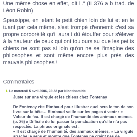
Une même chose en effet, dit-il." (II 376 a-b trad. de
Léon Robin)
Speusippe, en jetant le petit chien loin de lui et en le
tuant par cela même, s'est trompé d'ennemi: c'est sa
propre corporéité qu'il aurait dû étouffer pour s'élever
à la hauteur de ceux qui ont toujours su que les petits
chiens ne sont pas si loin qu'on ne se l'imagine des
philosophes et sont même encore plus près des
mauvais philosophes !
Commentaires
1.
Le mercredi 5 avril 2006, 22:38 par Nicotinamide
Juste sur une virgule et les chiens chez Fontenay
De Fontenay cite Rimbaud pour illustrer quel sera le ton de son
livre sur la bête… Rimbaud veille sur les pages à venir : «
Voleur de feu. Il est chargé de l’humanité des animaux mêmes.
(p. 26) » Difficile de lui passer la ponctuation qu’elle n’a pas
respectée. La phrase originale est :
« Il est chargé de l’humanité, des animaux mêmes. » La virgule
arrache le sens et montre que Fontenay ne craint pas de