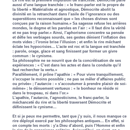
Le rire est la première impulsion de franchise. Démocrite parle
aussi d’une langue tranchée : « le franc-parler est le propre de
la liberté » Matérialiste et agnostique, Démocrite abolit la
divinité en la retranchant dans l’asile de l’ignorance ou des
superstitions reconnaissant que « les choses divines sont
conçues par la raison humaine.» Sa sagesse refuse les arrières
mondes, le dogme et les paroles en l’air : « Il faut dire la vérité
et ne pas trop parler.» Ainsi, l’aphorisme concentre sa pensée
et défie les verbiages sourds, ses gestes dénient l’inflation des
mots vides ; l’ironie brise l’illusion ; et enfin le rire méchant
éclate les hypocrisies… L’acte est roc et la langue est tranchée
: parole, orage, glace et sang finissent par former un givre
commun : le cynisme.
Sa philosophie ne se nourrit que de la concrétisation de ses
expériences : « C’est dans les actes et dans la conduite qu’il
faut rechercher la vertu.»
Parallèlement, il prône l’apathie : « Pour vivre tranquillement,
s’occuper le moins possible ; ne pas se mêler d’affaires public
ou privée» ; l’autarcie : « s’accoutumer à prendre plaisir de soi-
même» ; le dénuement vertueux : « le bonheur ne réside ni
dans le troupeau, ni dans l’or.»
L’apathie, l’autarcie, l’agnosticisme, le franc-parler, la
méchanceté du rire et la liberté traversent Démocrite et
définissent le cynisme…
Et si je peux me permettre, tant que j’y suis, il nous manque ce
rire déployé exercé par les philosophes antiques… En effet, si
on compte les morts : y’a Dieu d’abord, puis l’Homme et enfin