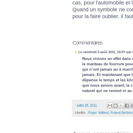
cas, pour l'automobile et
Quand un symbole ne corre
pour la faire oublier, il f
Commentaires
1.
Le vendredi 5 août 2011, 19:07 par
Nous vivions en effet dans 
le manteau de fourrure pour
qui n´ont jamais eu à march
jamais. Et maintenant que l
dépense le temps et les kil
que nous avions avant; la 
naturel qui ne revient ni a
-
juillet 28, 2011
Libellés :
Roger Vailland
,
Roland Barthes