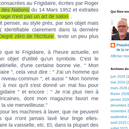
onsacrées au Frigidaire, écrites par Roger
 des Nations
du 14 Mars 1952 et extraites
Qui êtes-vo
age n'est pas un art de salon
.
it penser, au style près, par son objet mais
( identifiable clairement dans la dernière
Degré zéro de l'écriture
, texte un peu plus
Philalè
de la r
e que le Frigidaire, à l'heure actuelle, en
Afficher mon
n objet d'utilité qu'un symbole. C'est le
térielle, d'une certaine bonne vie. " Mon
Archives du
aire ", cela veut dire : " J'ai un homme qui
juin 2026
(1
u niveau commun ", et aussi " Mon homme
mai 2026
(2
x à moi qu'il s'est donné un mal fou pour
mars 2026
(
idaire " et encore : " Je n'ai plus rien à
février 202
ricaines, dont mon magazine favori me
janvier 202
la vie merveilleuse."
décembre 
our les machines à laver, que ne peuvent
novembre 
septembre 
qui n'ont jamais lavé leur linge elles-
août 2025
(
e la vaisselle, etc. Et, dans la plupart des
juillet 2025