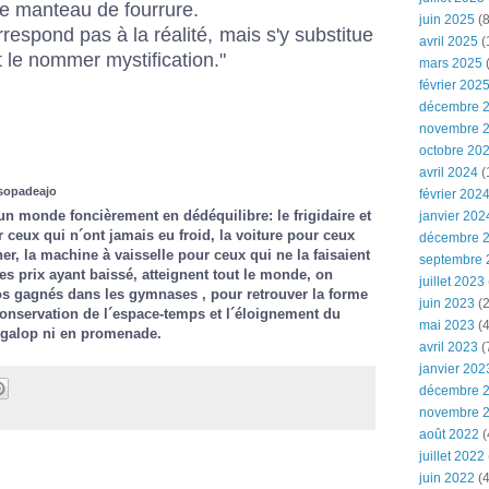
 le manteau de fourrure.
juin 2025
(8
spond pas à la réalité, mais s'y substitue
avril 2025
(
aut le nommer mystification."
mars 2025
(
février 202
décembre 
novembre 
octobre 20
avril 2024
(
 sopadeajo
février 202
un monde foncièrement en dédéquilibre: le frigidaire et
janvier 202
 ceux qui n´ont jamais eu froid, la voiture pour ceux
décembre 
er, la machine à vaisselle pour ceux qui ne la faisaient
septembre 
es prix ayant baissé, atteignent tout le monde, on
juillet 2023
os gagnés dans les gymnases , pour retrouver la forme
juin 2023
(2
conservation de l´espace-temps et l´éloignement du
mai 2023
(4
u galop ni en promenade.
avril 2023
(
janvier 202
décembre 
novembre 
août 2022
(
juillet 2022
juin 2022
(4