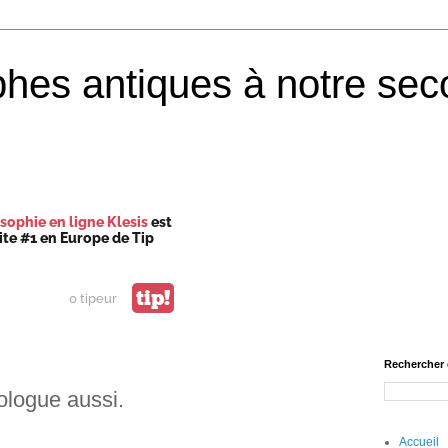
phes antiques à notre sec
sophie en ligne Klesis
est
site #1 en Europe de Tip
tip!
0 tipeur
Rechercher 
ologue aussi.
Accueil