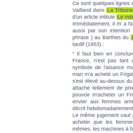
Ce sont quelques lignes c
Vailland dans
La Tribune
d'un article intitulé
Le mén
Immédiatement, il m' a fa
aussi par son intention 
phrase ) au Barthes du
tardif (1953) :
" Il faut bien en conclur
France, n'est pas tant u
symbole de l'aisance ma
mari m'a acheté un Frigid
s'est élevé au-dessus d
attache tellement de pri
pouvoir m'acheter un Frig
envier aux femmes amé
décrit hebdomadairement 
Le même jugement vaut p
acheter que les femmes 
mêmes, les machines à fair