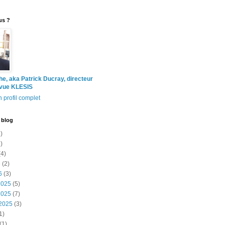
us ?
the, aka Patrick Ducray, directeur
evue KLESIS
 profil complet
 blog
)
)
4)
6
(2)
6
(3)
2025
(5)
2025
(7)
2025
(3)
1)
(1)