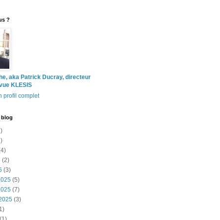
us ?
the, aka Patrick Ducray, directeur
evue KLESIS
 profil complet
 blog
)
)
4)
6
(2)
6
(3)
2025
(5)
2025
(7)
2025
(3)
1)
(1)