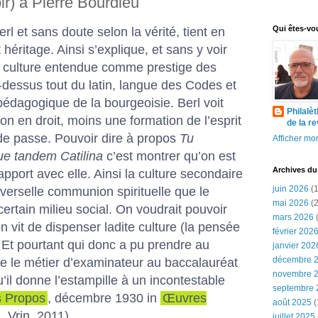
ir) à Pierre Bourdieu
Qui êtes-vo
rl et sans doute selon la vérité, tient en
 héritage. Ainsi s’explique, et sans y voir
 culture entendue comme prestige des
dessus tout du latin, langue des Codes et
 pédagogique de la bourgeoisie. Berl voit
Philalè
non en droit, moins une formation de l’esprit
de la r
e passe. Pouvoir dire à propos
Tu
Afficher mon
e tandem Catilina
c’est montrer qu’on est
Archives du
pport avec elle. Ainsi la culture secondaire
juin 2026
(1
verselle communion spirituelle que le
mai 2026
(2
ertain milieu social. On voudrait pouvoir
mars 2026
(
n vit de dispenser ladite culture (la pensée
février 202
t pourtant qui donc a pu prendre au
janvier 202
décembre 
e le métier d’examinateur au baccalauréat
novembre 
’il donne l’estampille à un incontestable
septembre 
s Propos
, décembre 1930 in
Œuvres
août 2025
(
, Vrin, 2011)
juillet 2025