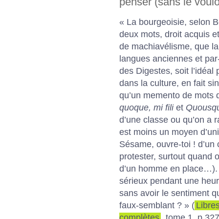
penser (sans le voulo
« La bourgeoisie, selon Be
deux mots, droit acquis et
de machiavélisme, que la
langues anciennes et par-
des Digestes, soit l’idéal
dans la culture, en fait si
qu’un memento de mots d
quoque, mi fili
et
Quousqu
d’une classe ou qu’on a ra
est moins un moyen d’uni
Sésame, ouvre-toi ! d’un c
protester, surtout quand o
d’un homme en place…). E
sérieux pendant une heur
sans avoir le sentiment qu
faux-semblant ? » (
Libre
complètes
, tome 1, p.327