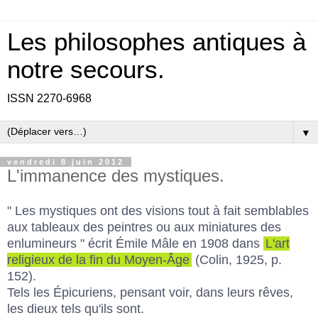
Les philosophes antiques à
notre secours.
ISSN 2270-6968
▼
vendredi 8 juin 2012
L'immanence des mystiques.
" Les mystiques ont des visions tout à fait semblables
aux tableaux des peintres ou aux miniatures des
enlumineurs " écrit Émile Mâle en 1908 dans
L'art
religieux de la fin du Moyen-Âge
(Colin, 1925, p.
152).
Tels les Épicuriens, pensant voir, dans leurs rêves,
les dieux tels qu'ils sont.