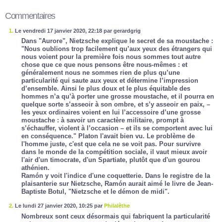
Commentaires
1.
Le vendredi 17 janvier 2020, 22:18 par gerardgrig
Dans "Aurore", Nietzsche explique le secret de sa moustache :
"Nous oublions trop facilement qu’aux yeux des étrangers qui
nous voient pour la première fois nous sommes tout autre
chose que ce que nous pensons être nous-mêmes : et
généralement nous ne sommes rien de plus qu’une
particularité qui saute aux yeux et détermine l’impression
d’ensemble. Ainsi le plus doux et le plus équitable des
hommes n’a qu’à porter une grosse moustache, et il pourra en
quelque sorte s’asseoir à son ombre, et s’y asseoir en paix, –
les yeux ordinaires voient en lui l’accessoire d’une grosse
moustache : à savoir un caractère militaire, prompt à
s’échauffer, violent à l’occasion – et ils se comportent avec lui
en conséquence." Platon l'avait bien vu. Le problème de
l'homme juste, c'est que cela ne se voit pas. Pour survivre
dans le monde de la compétition sociale, il vaut mieux avoir
l'air d'un timocrate, d'un Spartiate, plutôt que d'un gourou
athénien.
Ramón y voit l'indice d'une coquetterie. Dans le registre de la
plaisanterie sur Nietzsche, Ramón aurait aimé le livre de Jean-
Baptiste Botul, "Nietzsche et le démon de midi".
2.
Le lundi 27 janvier 2020, 10:25 par
Philalèthe
Nombreux sont ceux désormais qui fabriquent la particularité