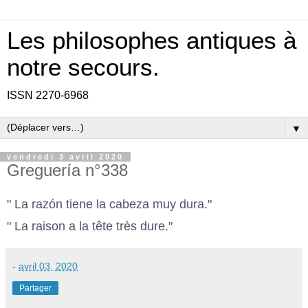
Les philosophes antiques à
notre secours.
ISSN 2270-6968
▼
vendredi 3 avril 2020
Greguería n°338
" La razón tiene la cabeza muy dura."
" La raison a la tête très dure."
-
avril 03, 2020
Partager