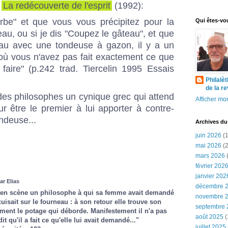
s
La redécouverte de l'esprit
(1992):
erbe" et que vous vous précipitez pour la
Qui êtes-vo
u, ou si je dis "Coupez le gâteau", et que
au avec une tondeuse à gazon, il y a un
où vous n'avez pas fait exactement ce que
aire" (p.242 trad. Tiercelin 1995 Essais
Philalè
de la r
s des philosophes un cynique grec qui attend
Afficher mon
 être le premier à lui apporter à contre-
ndeuse...
Archives du
juin 2026
(1
mai 2026
(2
mars 2026
(
février 202
janvier 202
ar Elias
décembre 
et en scène un philosophe à qui sa femme avait demandé
novembre 
cuisait sur le fourneau : à son retour elle trouve son
septembre 
ment le potage qui déborde. Manifestement il n'a pas
août 2025
(
 dit qu'il a fait ce qu'elle lui avait demandé..."
juillet 2025