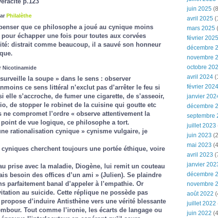
éracité p.123
juin 2025
(8
par
Philalèthe
avril 2025
(
e penser que ce philosophe a joué au cynique moins
mars 2025
(
 pour échapper une fois pour toutes aux corvées
février 202
lité: distrait comme beaucoup, il a sauvé son honneur
décembre 
ique.
novembre 
octobre 20
ar Nicotinamide
avril 2024
(
urveille la soupe » dans le sens : observer
février 202
moins ce sens littéral n’exclut pas d’arrêter le feu si
si elle s’accroche, de fumer une cigarette, de s’asseoir,
janvier 202
dio, de stopper le robinet de la cuisine qui goutte etc
décembre 
s ne compromet l’ordre « observe attentivement la
septembre 
 point de vue logique, ce philosophe a tort.
juillet 2023
e rationalisation cynique » cynisme vulgaire, je
juin 2023
(2
mai 2023
(4
 cyniques cherchent toujours une portée éthique, voire
avril 2023
(
janvier 202
 au prise avec la maladie, Diogène, lui remit un couteau
décembre 
ais besoin des offices d’un ami » (Julien). Se plaindre
s parfaitement banal d’appeler à l’empathie. Or
novembre 
tation au suicide. Cette réplique ne possède pas
août 2022
(
 propose d’induire Antisthène vers une vérité blessante
juillet 2022
lembour. Tout comme l’ironie, les écarts de langage ou
juin 2022
(4