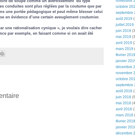
stoire de soupe comme un avertissement du type
novembre 
tes conduites sont plus réglées par la coutume que par
octobre 20
 sens une portée pédagogique et peut même blesser celui
septembre 
e en évidence d’une certain aveuglement coutumier.
août 2019
(
juillet 2019
r une rationalisation cynique », je voulais dire cacher
juin 2019
(3
rence par exemple, en faisant comme si on avait été
mai 2019
(3
avril 2019
(
mars 2019
(
février 201
janvier 201
décembre 
novembre 
octobre 20
septembre 
août 2018
(
entaire
juin 2018
(5
mai 2018
(4
avril 2018
(
mars 2018
(
février 201
janvier 201
décembre 