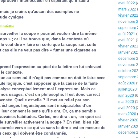
prouve l’interlocuteur en espérant qu’il saura
avril 2022
(
mars 2022
(
r mais je crains qu'aucun des exemples ne
février 202
tude cynique
novembre 
hilalèthe
septembre 
 surveiller la soupe » pourrait vouloir dire la même
août 2021
(
mps » ; or il se trouve que, dans le contexte où
avril 2021
(
le veut dire « faire en sorte que la soupe soit cuite
février 202
 cas elle ne veut pas dire « fumer une cigarette en
janvier 202
décembre 
novembre 
rend l’expression au pied de la lettre en lui enlevant
octobre 20
le contexte.
septembre 
tique au sens où il n’agit pas comme on doit le faire avec
aute logique, c’est supposer que la cause de la faute
août 2020
(
analyse conceptuellement mal l’expression. Mais ce
juillet 2020
 nos usages, c’est un philosophe. Il est donc correct
juin 2020
(6
pensée. Quelle est-elle ? Il met en relief par son
mai 2020
(1
s échanges linguistiques sont inséparables d’un
avril 2020
(
i leur donnent le sens qu’ils ont. Or, ça me semble
mars 2020
uvaises habitudes. Certes, me dira-t-on, en quoi est-
février 202
 surveiller activement la soupe ? En rien, bien sûr.
janvier 202
tournée vers « ce qui va sans le dire » est en mesure de
décembre 
s ceux qui doivent être condamnés.