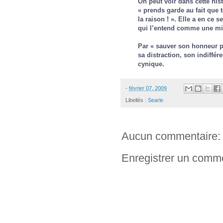
On peut voir dans cette hi
« prends garde au fait que 
la raison ! ». Elle a en ce
qui l’entend comme une mis
Par « sauver son honneur pa
sa distraction, son indiffé
cynique.
-
février 07, 2009
Libellés :
Searle
Aucun commentaire:
Enregistrer un comm