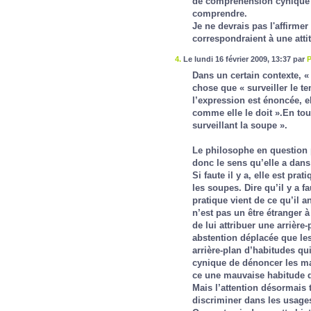
de compréhension cynique é
comprendre.
Je ne devrais pas l'affirme
correspondraient à une atti
4.
Le lundi 16 février 2009, 13:37 par
P
Dans un certain contexte, «
chose que « surveiller le te
l’expression est énoncée, el
comme elle le doit ».En tout
surveillant la soupe ».
Le philosophe en question p
donc le sens qu’elle a dans 
Si faute il y a, elle est pra
les soupes. Dire qu’il y a f
pratique vient de ce qu’il 
n’est pas un être étranger à
de lui attribuer une arrière-
abstention déplacée que le
arrière-plan d’habitudes qu
cynique de dénoncer les ma
ce une mauvaise habitude de
Mais l’attention désormais 
discriminer dans les usage