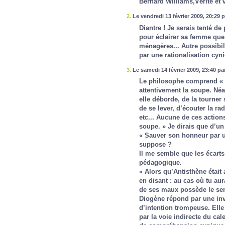
Bernard Williams,Vérité et v
2.
Le vendredi 13 février 2009, 20:29 
Diantre ! Je serais tenté d
pour éclairer sa femme que
ménagères... Autre possibi
par une rationalisation cyn
3.
Le samedi 14 février 2009, 23:40 p
Le philosophe comprend « s
attentivement la soupe. Néan
elle déborde, de la tourner 
de se lever, d’écouter la ra
etc... Aucune de ces action
soupe. » Je dirais que d’un
« Sauver son honneur par un
suppose ?
Il me semble que les écarts
pédagogique.
« Alors qu’Antisthène était
en disant : au cas où tu aur
de ses maux possède le sen
Diogène répond par une invi
d’intention trompeuse. Elle
par la voie indirecte du ca