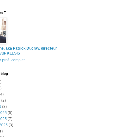
us ?
the, aka Patrick Ducray, directeur
evue KLESIS
 profil complet
 blog
)
)
4)
6
(2)
6
(3)
2025
(5)
2025
(7)
2025
(3)
1)
(1)